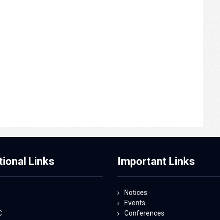
tional Links
Important Links
Notices
Events
C
Conferences