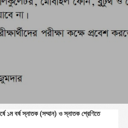
ষে ১ম বর্ষ স্নাতক (সম্মান) ও স্নাতক শ্রেণিতে