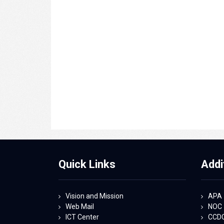
Quick Links
Addi
Vision and Mission
APA
Web Mail
NOC
ICT Center
CCD