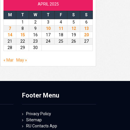
APRIL 2025
M
T
W
T
F
S
S
1
2
3
4
5
6
7
8
9
10
11
12
13
14
15
16
17
18
19
20
21
22
23
24
25
26
27
28
29
30
« Mar
May »
Footer Menu
Privacy Policy
Sitemap
RU Contacts App