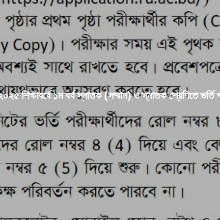
৫ শিক্ষাবর্ষে ১ম বর্ষ স্নাতক (সম্মান) ও স্নাতক শ্রেণিতে ভর্তি পরী