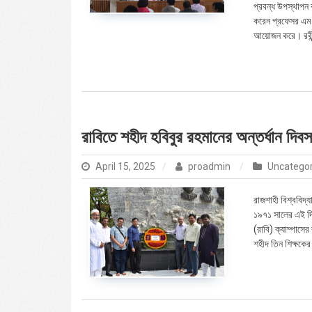
প্রবন্ধ উপস্থাপন 
করেন প্রফেসর এম
আয়োজন করে। রবীন্
রাবিতে শহীদ হবিবুর রহমানের অন্তর্ধান দিব
April 15, 2025
proadmin
Uncatego
রাজশাহী বিশ্ববিদ্
১৯৭১ সালের এই দিন
(রাবি) ক্যাম্পাসে
শহীদ তিন শিক্ষকের