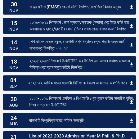
30
সান্ধ্য মাষ্টার্স (EMSS) কোর্সে ভর্তি বিজ্ঞপ্তি, সামাজিক বিজ্ঞান অনুষদ
NOV
15
২০২০-২০২১ শিক্ষাবর্ষে ১মবর্ষ স্নাতক/স্নাতক (সম্মান) শ্রেণীতে ভর্তি হয়ে
অধ্যায়নরত ছাত্র/ছাত্রীর বোর্ড বৃত্তির তথ্য প্রেরণ সংক্রান্ত বিজ্ঞপ্তি
NOV
14
শেখ রাসেল মডেল স্কুল, রাজশাহী বিশ্ববিদ্যালয় প্লে শ্রেণির জন্য ভর্তি
সংক্রান্ত বিজ্ঞপ্তি – ২০২৩
NOV
13
২০২২-২০২৩ শিক্ষাবর্ষে ইনস্টিটিউট অব ইংলিশ এন্ড আদার ল্যাংগুয়েজেজ এ
বিভিন্ন প্রোগ্রাম সমূহে ভর্তির বিজ্ঞপ্তি।
NOV
04
২০২১-২২ আর্থিক সনের সরকারী নিরীক্ষা কার্যক্রম আরম্ভের অবগতি পত্র
SEP
30
২০২২-২০২৩ শিক্ষাবর্ষে এমফিল ও পিএইচডি প্রোগ্রামে ভর্তির সময়মীমা বৃদ্ধি,
শিক্ষা ও গবেষণা ইনস্টিটিউট
AUG
24
রাজশাহী বিশ্ববিদ্যালয়ের অফিস সময়সূচি
AUG
21
List of 2022-2023 Admission Year M.Phil. & Ph.D.