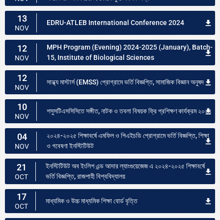
13
EDRU-ATLEB International Conference 2024
NOV
12
MPH Program (Evening) 2024-2025 (January), Batch-
15, Institute of Biological Sciences
NOV
12
সান্ধ্য মাস্টার্স (EMSS) প্রোগ্রামে ভর্তি বিজ্ঞপ্তি, সামাজিক বিজ্ঞান অনুষদ
NOV
10
শসুসটিএসসিসিতে সঙ্গীত, নাটক ও তবলা বিষয়ক ফ্রি প্রশিক্ষণ কার্যক্রম ২০২৪
NOV
04
২০২৪-২০২৫ শিক্ষাবর্ষে এমফিল ও পিএইচডি প্রোগ্রামে ভর্তি বিজ্ঞপ্তি, শিক্ষা
ও গবেষণা ইনস্টিটিউট
NOV
21
ইনস্টিটিউট অব ইংলিশ এন্ড আদার ল্যাংগুয়েজেজ এ ২০২৪-২০২৫ শিক্ষাবর্ষে
ভর্তি বিজ্ঞপ্তি, রাজশাহী বিশ্ববিদ্যালয়
OCT
17
মাধ্যমিক ও উচ্চ মাধ্যমিক শিক্ষা বোর্ড বৃত্তি
OCT