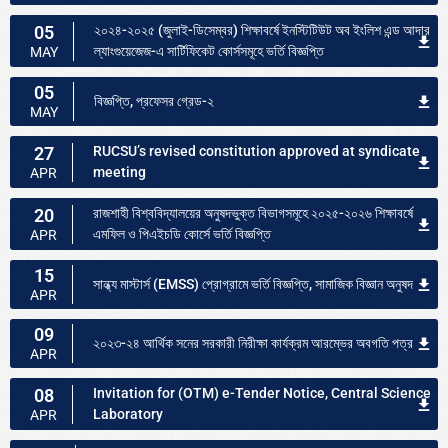
05
২০২৪-২০২৫ (জুলাই-ডিসেম্বর) শিক্ষাবর্ষে ইনস্টিটিউট অব ইংলিশ এন্ড আদার
ল্যাংগুয়েজেজ-এ সার্টিফিকেট কোর্সসমূহে ভর্তি বিজ্ঞপ্তি
MAY
05
বিজ্ঞপ্তি, প্রফেসর গ্রেড-২
MAY
27
RUCSU’s revised constitution approved at syndicate
meeting
APR
20
রাজশাহী বিশ্ববিদ্যালয়ের অনুষদভুক্ত বিভাগসমূহে ২০২৫-২০২৬ শিক্ষাবর্ষে
এমফিল ও পিএইচডি কোর্সে ভর্তি বিজ্ঞপ্তি
APR
15
সান্ধ্য মাস্টার্স (EMSS) প্রোগ্রামে ভর্তি বিজ্ঞপ্তি, সামাজিক বিজ্ঞান অনুষদ
APR
09
২০২৩-২৪ আর্থিক সনের সরকারী নিরীক্ষা কার্যক্রম আরম্ভের অবগতি পত্র
APR
08
Invitation for (OTM) e-Tender Notice, Central Science
Laboratory
APR