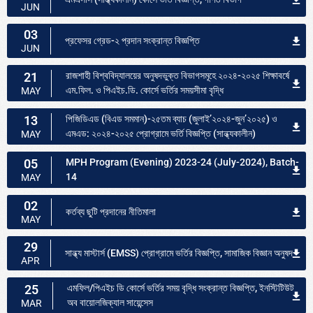
JUN
03
প্রফেসর গ্রেড-২ প্রদান সংক্রান্ত বিজ্ঞপ্তি
JUN
21
রাজশাহী বিশ্ববিদ্যালয়ের অনুষদভুক্ত বিভাগসমূহে ২০২৪-২০২৫ শিক্ষাবর্ষে
এম.ফিল. ও পিএইচ.ডি. কোর্সে ভর্তির সময়সীমা বৃদ্ধি
MAY
13
পিজিডিএড (বিএড সমমান)-২৫তম ব্যাচ (জুলাই’২০২৪-জুন’২০২৫) ও
এমএড: ২০২৪-২০২৫ প্রোগ্রামে ভর্তি বিজ্ঞপ্তি (সান্ধ্যকালীন)
MAY
05
MPH Program (Evening) 2023-24 (July-2024), Batch-
14
MAY
02
কর্তব্য ছুটি প্রদানের নীতিমালা
MAY
29
সান্ধ্য মাস্টার্স (EMSS) প্রোগ্রামে ভর্তির বিজ্ঞপ্তি, সামাজিক বিজ্ঞান অনুষদ
APR
25
এমফিল/পিএইচ ডি কোর্সে ভর্তির সময় বৃদ্ধি সংক্রান্ত বিজ্ঞপ্তি, ইনস্টিটিউট
অব বায়োলজিক্যাল সায়েন্সেস
MAR