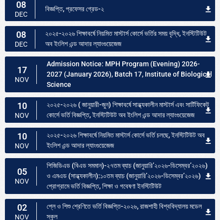
08
বিজ্ঞপ্তি, প্রফেসর গ্রেড-২
DEC
08
২০২৫-২০২৬ শিক্ষাবর্ষে নিয়মিত মাস্টার্স কোর্সে ভর্তির সময় বৃদ্ধি, ইনস্টিটিউট
অব ইংলিশ এন্ড আদার ল্যাংগুয়েজেজ
DEC
Admission Notice: MPH Program (Evening) 2026-
17
2027 (January 2026), Batch 17, Institute of Biological
NOV
Science
10
২০২৫-২০২৬ ( জানুয়ারী-জুন) শিক্ষাবর্ষে সান্ধ্যকালীন মাস্টার্স এবং সার্টিফিকেট
কোর্সে ভর্তি বিজ্ঞপ্তি, ইনস্টিটিউট অব ইংলিশ এন্ড আদার ল্যাংগুয়েজেজ
NOV
10
২০২৫-২০২৬ শিক্ষাবর্ষে নিয়মিত মাস্টার্স কোর্সে ভর্তি চলছে, ইনস্টিটিউট অব
ইংলিশ এন্ড আদার ল্যাংগুয়েজেজ
NOV
পিজিডিএড (বিএড সমমান)-২৭তম ব্যাচ (জানুয়ারি’২০২৬-ডিসেম্বর’২০২৬)
05
ও এমএড (সান্ধ্যকালীন):১০তম ব্যাচ (জানুয়ারি’২০২৬-ডিসেম্বর’২০২৬)
NOV
প্রোগ্রামে ভর্তি বিজ্ঞপ্তি, শিক্ষা ও গবেষণা ইনস্টিটিউট
02
প্লে ও শিশু শ্রেণিতে ভর্তি বিজ্ঞপ্তি-২০২৬, রাজশাহী বিশ্ববিদ্যালয় মডেল
স্কুল
NOV