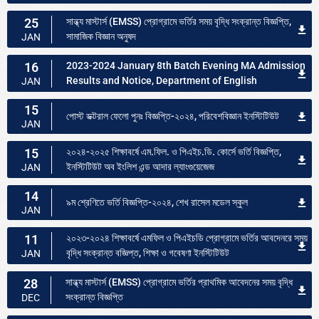
25
সান্ধ্য মাস্টার্স (EMSS) প্রোগ্রামে ভর্তির সময় বৃদ্ধি সংক্রান্ত বিজ্ঞপ্তি,
সামাজিক বিজ্ঞান অনুষদ
JAN
16
2023-2024 January 8th Batch Evening MA Admission
Results and Notice, Department of English
JAN
15
পোস্ট ডক্টরাল ফেলো পুনঃ বিজ্ঞপ্তি-২০২৪, পরিবেশবিজ্ঞান ইনস্টিটিউট
JAN
15
২০২৪-২০২৫ শিক্ষাবর্ষে এম.ফিল. ও পিএইচ.ডি. কোর্সে ভর্তি বিজ্ঞপ্তি,
ইনস্টিটিউট অব ইংলিশ এন্ড আদার ল্যাংগুয়েজেজ
JAN
14
৯ম শ্রেণিতে ভর্তি বিজ্ঞপ্তি-২০২৪, শেখ রাসেল মডেল স্কুল
JAN
11
২০২৩-২০২৪ শিক্ষাবর্ষে এমফিল ও পিএইচডি প্রোগ্রামে ভর্তির আবদেনরে সময়
বৃদ্ধি সংক্রান্ত বজ্ঞিপ্ত, শিক্ষা ও গবেষণা ইনস্টিটিউট
JAN
28
সান্ধ্য মাস্টার্স (EMSS) প্রোগ্রামে ভর্তির প্রাথমিক আবেদনের সময় বৃদ্ধি
সংক্রান্ত বিজ্ঞপ্তি
DEC