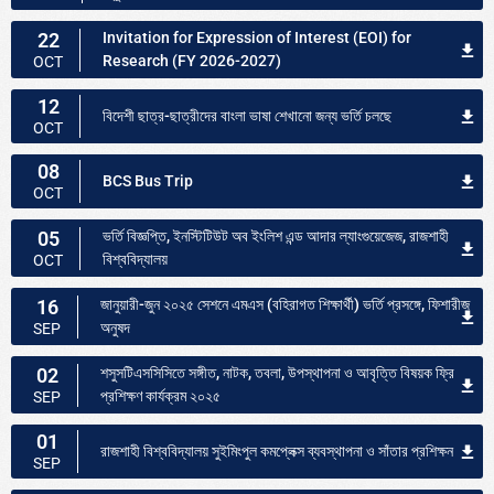
22
Invitation for Expression of Interest (EOI) for
Research (FY 2026-2027)
OCT
12
বিদেশী ছাত্র-ছাত্রীদের বাংলা ভাষা শেখানো জন্য ভর্তি চলছে
OCT
08
BCS Bus Trip
OCT
05
ভর্তি বিজ্ঞপ্তি, ইনস্টিটিউট অব ইংলিশ এন্ড আদার ল্যাংগুয়েজেজ, রাজশাহী
বিশ্ববিদ্যালয়
OCT
16
জানুয়ারী-জুন ২০২৫ সেশনে এমএস (বহিরাগত শিক্ষার্থী) ভর্তি প্রসঙ্গে, ফিশারীজ
অনুষদ
SEP
02
শসুসটিএসসিসিতে সঙ্গীত, নাটক, তবলা, উপস্থাপনা ও আবৃত্তি বিষয়ক ফ্রি
প্রশিক্ষণ কার্যক্রম ২০২৫
SEP
01
রাজশাহী বিশ্ববিদ্যালয় সুইমিংপুল কমপ্লেক্স ব্যবস্থাপনা ও সাঁতার প্রশিক্ষন
SEP