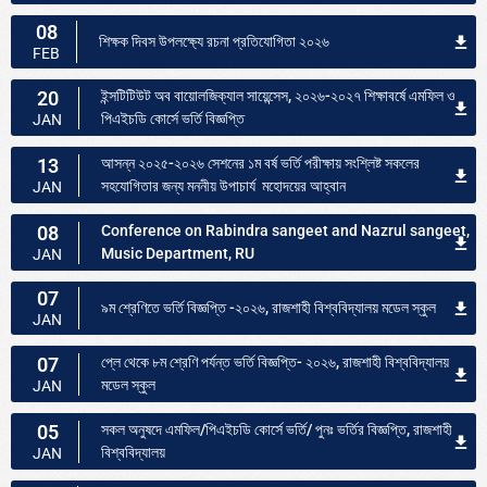
08
শিক্ষক দিবস উপলক্ষ্যে রচনা প্রতিযোগিতা ২০২৬
FEB
20
ইন্সটিটিউট অব বায়োলজিক্যাল সায়েন্সেস, ২০২৬-২০২৭ শিক্ষাবর্ষে এমফিল ও
পিএইচডি কোর্সে ভর্তি বিজ্ঞপ্তি
JAN
13
আসন্ন ২০২৫-২০২৬ সেশনের ১ম বর্ষ ভর্তি পরীক্ষায় সংশ্লিষ্ট সকলের
সহযোগিতার জন্য মননীয় উপাচার্য মহোদয়ের আহ্বান
JAN
08
Conference on Rabindra sangeet and Nazrul sangeet,
Music Department, RU
JAN
07
৯ম শ্রেণিতে ভর্তি বিজ্ঞপ্তি -২০২৬, রাজশাহী বিশ্ববিদ্যালয় মডেল স্কুল
JAN
07
প্লে থেকে ৮ম শ্রেণি পর্যন্ত ভর্তি বিজ্ঞপ্তি- ২০২৬, রাজশাহী বিশ্ববিদ্যালয়
মডেল স্কুল
JAN
05
সকল অনুষদে এমফিল/পিএইচডি কোর্সে ভর্তি/ পুনঃ ভর্তির বিজ্ঞপ্তি, রাজশাহী
বিশ্ববিদ্যালয়
JAN