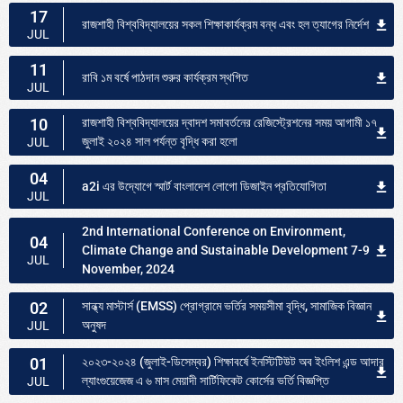
17
রাজশাহী বিশ্ববিদ্যালয়ের সকল শিক্ষাকার্যক্রম বন্ধ এবং হল ত্যাগের নির্দেশ
JUL
11
রাবি ১ম বর্ষে পাঠদান শুরুর কার্যক্রম স্থগিত
JUL
10
রাজশাহী বিশ্ববিদ্যালয়ের দ্বাদশ সমাবর্তনের রেজিস্ট্রেশনের সময় আগামী ১৭
জুলাই ২০২৪ সাল পর্যন্ত বৃদ্ধি করা হলো
JUL
04
a2i এর উদ্যোগে স্মার্ট বাংলাদেশ লোগো ডিজাইন প্রতিযোগিতা
JUL
2nd International Conference on Environment,
04
Climate Change and Sustainable Development 7-9
JUL
November, 2024
02
সান্ধ্য মাস্টার্স (EMSS) প্রোগ্রামে ভর্তির সময়সীমা বৃদ্ধি, সামাজিক বিজ্ঞান
অনুষদ
JUL
01
২০২৩-২০২৪ (জুলাই-ডিসেম্বর) শিক্ষাবর্ষে ইনস্টিটিউট অব ইংলিশ এন্ড আদার
ল্যাংগুয়েজেজ এ ৬ মাস মেয়াদী সার্টিফিকেট কোর্সের ভর্তি বিজ্ঞপ্তি
JUL