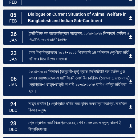
FEB
05
Dialogue on Current Situation of Animal Welfare in
Bangladesh and Indian Sub-Continent
FEB
26
ইন্সটিটিউট অব বায়োলজিক্যাল সায়েন্সেস, ২০২৫-২০২৬ শিক্ষাবর্ষে এমফিল ও
পিএইডি কোর্সে ভর্তি বিজ্ঞপ্তি
JAN
23
ঢাকা বিশ্ববিদ্যালয়ের ২০২৪-২০২৫ শিক্ষাবর্ষের ১ম বর্ষ সম্মান শ্রেণীতে ভর্তি
পরীক্ষার দিনে বিশেষ বাসসেবা
JAN
২০২৪-২০২৫ শিক্ষাবর্ষ (জানুয়ারী-জুন) ব্যাচে ইনস্টিটিউট অব ইংলিশ এন্ড
06
আদার ল্যাংগুয়েজেজ এ সার্টিফিকেট কোর্স ইন চাইনিজ (লেভেল-১, লেভেল-২)
প্রোগ্রাম-এ ছাত্র-ছাত্রী আগামী ২০-০১-২০২৫ তারিখ পর্যন্ত ভর্তি করা
JAN
হবে।
24
সান্ধ্য মাস্টার্স () প্রোগ্রামে ভর্তির সময় বৃদ্ধি সংক্রান্ত বিজ্ঞপ্তি, সামাজিক
বিজ্ঞান অনুষদ
DEC
23
প্লে শ্রেণিতে ভর্তি বিজ্ঞপ্তি-২০২৫, শেখ রাসেল মডেল স্কুল, রাজশাহী
বিশ্ববিদ্যালয়
DEC