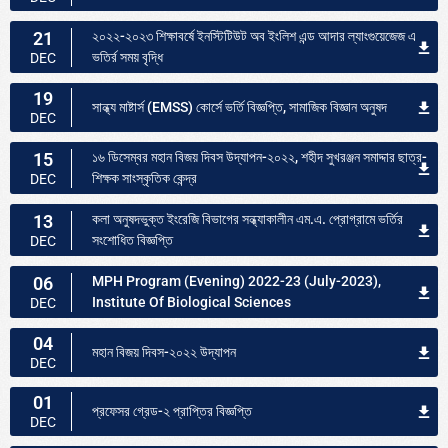
21
২০২২-২০২৩ শিক্ষাবর্ষে ইনস্টিটিউট অব ইংলিশ এন্ড আদার ল্যাংগুয়েজেজ এ
ভতির্র সময় বৃদ্ধি
DEC
19
সান্ধ্য মাষ্টার্স (EMSS) কোর্সে ভর্তি বিজ্ঞপ্তি, সামাজিক বিজ্ঞান অনুষদ
DEC
15
১৬ ডিসেম্বর মহান বিজয় দিবস উদ্যাপন-২০২২, শহীদ সুখরঞ্জন সমাদ্দার ছাত্র-
শিক্ষক সাংস্কৃতিক কেন্দ্র
DEC
13
কলা অনুষদভুক্ত ইংরেজি বিভাগের সন্ধ্যাকালীন এম.এ. প্রোগ্রামে ভর্তির
সংশোধিত বিজ্ঞপ্তি
DEC
06
MPH Program (Evening) 2022-23 (July-2023),
Institute Of Biological Sciences
DEC
04
মহান বিজয় দিবস-২০২২ উদ্যাপন
DEC
01
প্রফেসর গ্রেড-২ প্রাপ্তির বিজ্ঞপ্তি
DEC