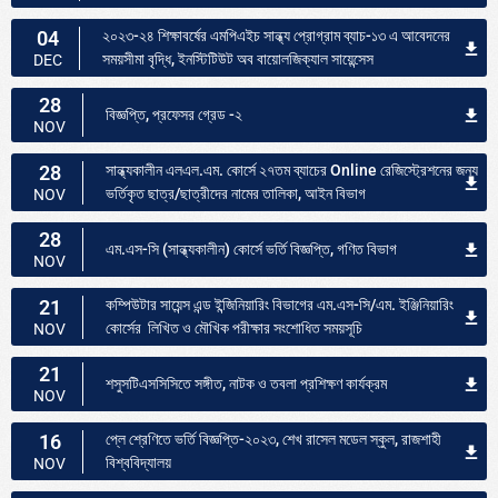
04
২০২৩-২৪ শিক্ষাবর্ষের এমপিএইচ সান্ধ্য প্রোগ্রাম ব্যাচ-১৩ এ আবেদনের
সময়সীমা বৃদ্ধি, ইনস্টিটিউট অব বায়োলজিক্যাল সায়েন্সেস
DEC
28
বিজ্ঞপ্তি, প্রফেসর গ্রেড -২
NOV
28
সান্ধ্যকালীন এলএল.এম. কোর্সে ২৭তম ব্যাচের Online রেজিস্ট্রেশনের জন্য
ভর্তিকৃত ছাত্র/ছাত্রীদের নামের তালিকা, আইন বিভাগ
NOV
28
এম.এস-সি (সান্ধ্যকালীন) কোর্সে ভর্তি বিজ্ঞপ্তি, গণিত বিভাগ
NOV
21
কম্পিউটার সায়েন্স এন্ড ইন্জিনিয়ারিং বিভাগের এম.এস-সি/এম. ইঞ্জিনিয়ারিং
কোর্সের লিখিত ও মৌখিক পরীক্ষার সংশোধিত সময়সূচি
NOV
21
শসুসটিএসসিসিতে সঙ্গীত, নাটক ও তবলা প্রশিক্ষণ কার্যক্রম
NOV
16
প্লে শ্রেণিতে ভর্তি বিজ্ঞপ্তি-২০২৩, শেখ রাসেল মডেল স্কুল, রাজশাহী
বিশ্ববিদ্যালয়
NOV