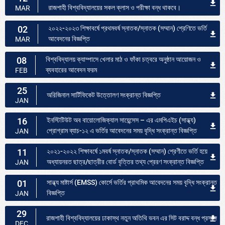
রাজশাহী বিশ্ববিদ্যালয়ের সকল ক্লাস ও পরীক্ষা বন্ধ থাকবে।
MAR
02
২০২২-২০২৩ শিক্ষাবর্ষে প্রথমবর্ষ স্নাতক/স্নাতক (সম্মান) শ্রেণিতে ভর্তি
আবেদনের বিজ্ঞপ্তি
MAR
08
বিশ্ববিদ্যালয় ক্যাম্পাসে খেলার মাঠ ও ফাঁকা চত্বরে অনুষ্ঠান আয়োজন ও
ব্যবহারের আবেদন ফরম
FEB
25
অরিজিনাল সার্টিফিকেট উত্তোলণ সংক্রান্ত বিজ্ঞপ্তি
JAN
16
ইনস্টিটিউট অব বায়োলোজিক্যাল সায়েন্সেস – এর এমপিএইচ (সান্ধ্য)
প্রোগ্রাম ব্যাচ-১২ এ ভর্তির আবেদনের সময় বৃদ্ধি সংক্রান্ত বিজ্ঞপ্তি
JAN
11
২০২১-২০২২ শিক্ষাবর্ষে ১মবর্ষ স্নাতক/স্নাতক (সম্মান) শ্রেণীতে ভর্তি হয়ে
অধ্যায়নরত ছাত্র/ছাত্রীর বোর্ড বৃত্তির তথ্য প্রেরণ সংক্রান্ত বিজ্ঞপ্তি
JAN
01
সান্ধ্য মাষ্টার্স (EMSS) কোর্সে ভর্তির প্রাথমিক আবেদনের সময় বৃদ্ধি সংক্রান্ত
বিজ্ঞপ্তি
JAN
29
রাজশাহী বিশ্ববিদ্যালয়ের ঢাকাস্থ নতুন অতিথি ভবন এর সিট বরাদ্দ বন্ধ প্রসঙ্গে
DEC