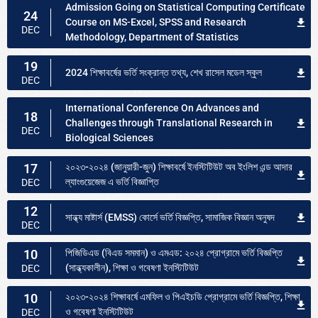
Admission Going on Statistical Computing Certificate
24
Course on MS-Excel, SPSS and Research
DEC
Methodology, Department of Statistics
19
2024 শিক্ষাবর্ষের ভর্তি সংক্রান্ত তথ্য, শেখ রাসেল মডেল স্কুল
DEC
International Conference On Advances and
18
Challenges through Translational Research in
DEC
Biological Sciences
17
২০২৩-২০২৪ (জানুয়ারী-জুন) শিক্ষাবর্ষে ইনস্টিটিউট অব ইংলিশ এন্ড আদার
ল্যাংগুয়েজেজ এ ভর্তি বিজ্ঞাপ্তি
DEC
12
সান্ধ্য মাষ্টার্স (EMSS) কোর্সে ভর্তি বিজ্ঞপ্তি, সামাজিক বিজ্ঞান অনুষদ
DEC
10
পিজিডিএড (বিএড সমমান) ও এমএড: ২০২৪ প্রোগ্রামে ভর্তি বিজ্ঞপ্তি
(সান্ধ্যকালীন), শিক্ষা ও গবেষণা ইনস্টিটিউট
DEC
10
২০২৩-২০২৪ শিক্ষাবর্ষে এমফিল ও পিএইচডি প্রোগ্রামে ভর্তি বিজ্ঞপ্তি, শিক্ষা
ও গবেষণা ইনস্টিটিউট
DEC