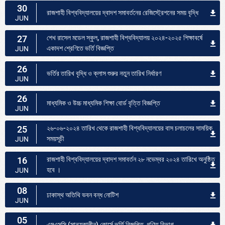
30
রাজশাহী বিশ্ববিদ্যালয়ের দ্বাদশ সমাবর্তনের রেজিস্ট্রেশনের সময় বৃদ্ধি
JUN
27
শেখ রাসেল মডেল স্কুল, রাজশাহী বিশ্ববিদ্যালয় ২০২৪-২০২৫ শিক্ষাবর্ষে
একাদশ শ্রেণিতে ভর্তি বিজ্ঞপ্তি
JUN
26
ভর্তির তারিখ বৃদ্ধি ও ক্লাস শুরুর নতুন তারিখ নির্ধারণ
JUN
26
মাধ্যমিক ও উচ্চ মাধ্যমিক শিক্ষা বোর্ড বৃত্তি বিজ্ঞপ্তি
JUN
25
২৬-০৬-২০২৪ তারিখ থেকে রাজশাহী বিশ্ববিদ্যালয়ের বাস চলাচলের সাময়িক
সময়সূচী
JUN
16
রাজশাহী বিশ্ববিদ্যালয়ের দ্বাদশ সমাবর্তন ২৮ নভেম্বর ২০২৪ তারিখে অনুষ্ঠিত
হবে ।
JUN
08
ঢাকাস্থ অতিথি ভবন বন্ধ নোটিশ
JUN
05
এমএসসি (সান্ধ্যকালীন) কোর্সে ভর্তি বিজ্ঞপ্তি, গণিত বিভাগ