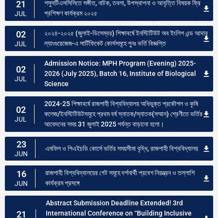
21
শসুসটিএসসিসিতে সঙ্গীত, নাটক, তবলা, উপস্থাপনা ও আবৃত্তি বিষয়ক ফ্রি
প্রশিক্ষণ কার্যক্রম ২০২৫
JUL
02
২০২৪-২০২৫ (জুলাই-ডিসেম্বর) শিক্ষাবর্ষে ইনস্টিটিউট অব ইংলিশ এন্ড আদার
ল্যাংগুয়েজেজ-এ সার্টিফিকেট কোর্সসমূহে পুনঃ ভর্তি বিজ্ঞপ্তি
JUL
Admission Notice: MPH Program (Evening) 2025-
02
2026 (July 2025), Batch 16, Institute of Biological
JUL
Science
2024-25 শিক্ষাবর্ষে রাজশাহী বিশ্ববিদ্যালয় অধিভুক্ত প্রকৌশল ও কৃষি
02
কলেজ/ইনস্টিটিউটসমূহে প্রথম বর্ষ স্নাতক/স্নাতক(সম্মান) শ্রেণীতে ভর্তির
JUL
আবেদনের সময় 31 জুলাই 2025 পর্যন্ত বাড়ানো হলো।
23
এমফিল ও পিএইচডি কোর্সে ভর্তির সময়সীমা বৃদ্ধি, রাজশাহী বিশ্ববিদ্যালয়
JUN
16
রাজশাহী বিশ্ববিদ্যালয়ের গেট সমূহে দর্শনার্থী প্রবেশ নিয়ন্ত্রন ও তল্লাশি
কার্যক্রম প্রসঙ্গে
JUN
Abstract Submission Deadline Extended! 3rd
21
International Conference on “Building Inclusive