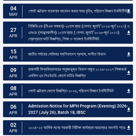
04
পোস্ট ডক্টরাল গবেষণায় আবেদন করার সময় বৃদ্ধি, পরিবেশ বিজ্ঞান ইনস্টিটিউট
MAY
পিজিডিএড (বিএড সমমান)-২৮তম ব্যাচ (সেশন: জুলাই’২০২৬-জুন’২০২৭) ও
27
এমএড (সান্ধ্যকালীন) ১০তম ব্যাচ ( সেশন: জুলাই’২০২৬-জুন’২০২৭)
APR
প্রোগ্রামে ভর্তি বিজ্ঞপ্তি, শিক্ষা ও গবেষণা ইনস্টিটিউট
15
জাতীয় পর্যায়ের সেমিনার স্থগিতাদেশ প্রসঙ্গে, সংগীত বিভাগ
APR
09
রাজশাহী বিশ্ববিদ্যালয়ের অনুষদভুক্ত বিভাগ সমূহে ২০২৬-২০২৭ শিক্ষাবর্ষে
এমফিল ও্র পিএইচডি কোর্সে ভর্তির বিজ্ঞপ্তি
APR
08
পোস্ট ডক্টরাল ফেলো বিজ্ঞপ্তি-২০২৬, পরিবেশ বিজ্ঞান ইনস্টিটিউট
APR
06
Admission Notice for MPH Program (Evening) 2026-
2027 (July 26), Batch 18, IBSC
APR
02
২০২৪-২৫ আর্থিক সনের সরকারী নিরীক্ষা কার্যক্রম আরম্ভের অবগতি পত্র
APR