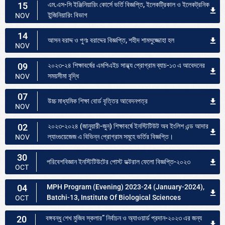
15
এম.এস-সি ইঞ্জিনিয়ারিং কোর্সে ভর্তি বিজ্ঞপ্তি, ইলেকট্রিকাল ও ইলেকট্রনিক
ইন্জিনিয়ারিং বিভাগ
NOV
14
আসন বরাদ্দ ও পুণঃ বরাদ্দের বিজ্ঞপ্তি, শহীদ শামসুজ্জোহা হল
NOV
09
২০২৩-২৪ শিক্ষাবর্ষের এমপিএইচ সান্ধ্য প্রোগ্রাম ব্যাচ-১৩ এ আবেদনের
সময়সীমা বৃদ্ধি
NOV
07
উচ্চ মাধ্যমিক শিক্ষা বোর্ড বৃত্তির আবেদনপত্র
NOV
02
২০২৩-২০২৪ (জানুয়ারী-জুন) শিক্ষাবর্ষে ইনস্টিটিউট অব ইংলিশ এন্ড আদার
ল্যাংগুয়েজেজ এ বিভিন্ন প্রোগ্রাম সমূহে ভর্তির বিজ্ঞপ্তি।
NOV
30
পরিবেশবিজ্ঞান ইনস্টিটিউটের পোস্ট ডক্টরাল ফেলো বিজ্ঞপ্তি-২০২৩
OCT
04
MPH Program (Evening) 2023-24 (January-2024),
Batchi-13, Institute Of Biological Sciences
OCT
20
বঙ্গবন্ধু শেখ মুজিব স্কলার” নির্বাচন ও অ্যাওয়ার্ড প্রদান-২০২৩ এর জন্য