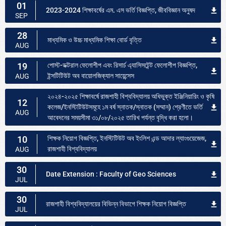
01
2023-2024 শিক্ষাবর্ষের এম. এস ভর্তি বিজ্ঞপ্তি, জীববিজ্ঞান অনুষদ
SEP
28
মাধ্যমিক ও উচ্চ মাধ্যমিক শিক্ষা বোর্ড বৃত্তি
AUG
19
পোস্ট-ডক্টরাল ফেলোশীপ এবং রিসার্চ এ্যাসিসটেন্ট ফেলোশীপ বিজ্ঞপ্তি,
ইন্সটিটিউট অব বায়োলজিক্যাল সায়েন্সেস
AUG
২০২৪-২০২৫ শিক্ষাবর্ষে রাজশাহী বিশ্ববিদ্যালয় অধিভুক্ত ইঞ্জিনিয়ারিং ও কৃষি
12
কলেজ/ইনস্টিটিউটসমূহে ১ম বর্ষ স্নাতক/স্নাতক (সম্মান) শ্রেণীতে ভর্তি
AUG
আবেদনের সময়সীমা ৩১/০৮/২০২৫ তারিখ পর্যন্ত বৃদ্ধি করা হলো।
10
শিক্ষক নিয়োগ বিজ্ঞপ্তি, ইনস্টিটিউট অব ইংলিশ এন্ড আদার ল্যাংগুয়েজেজ,
রাজশাহী বিশ্ববিদ্যালয়
AUG
30
Date Extension : Faculty of Geo Sciences
JUL
30
রাজশাহী বিশ্ববিদ্যালয়ের বিভিন্ন বিভাগে শিক্ষক নিয়োগ বিজ্ঞপ্তি
JUL