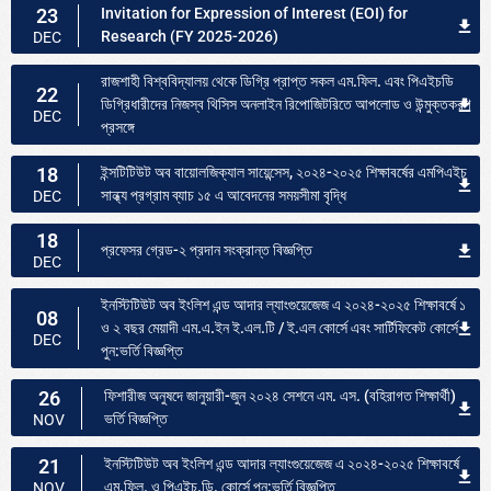
23
Invitation for Expression of Interest (EOI) for
Research (FY 2025-2026)
DEC
রাজশাহী বিশ্ববিদ্যালয় থেকে ডিগ্রি প্রাপ্ত সকল এম.ফিল. এবং পিএইচডি
22
ডিগ্রিধারীদের নিজস্ব থিসিস অনলাইন রিপোজিটরিতে আপলোড ও উন্মুক্তকরণ
DEC
প্রসঙ্গে
18
ইন্সটিটিউট অব বায়োলজিক্যাল সায়েন্সেস, ২০২৪-২০২৫ শিক্ষাবর্ষের এমপিএইচ
সান্ধ্য প্রগ্রাম ব্যাচ ১৫ এ আবেদনের সময়সীমা বৃদ্ধি
DEC
18
প্রফেসর গ্রেড-২ প্রদান সংক্রান্ত বিজ্ঞপ্তি
DEC
ইনস্টিটিউট অব ইংলিশ এন্ড আদার ল্যাংগুয়েজেজ এ ২০২৪-২০২৫ শিক্ষাবর্ষে ১
08
ও ২ বছর মেয়াদী এম.এ.ইন ই.এল.টি / ই.এল কোর্সে এবং সার্টিফিকেট কোর্সে
DEC
পুন:ভর্তি বিজ্ঞপ্তি
26
ফিশারীজ অনুষদে জানুয়ারী-জুন ২০২৪ সেশনে এম. এস. (বহিরাগত শিক্ষার্থী)
ভর্তি বিজ্ঞপ্তি
NOV
21
ইনস্টিটিউট অব ইংলিশ এন্ড আদার ল্যাংগুয়েজেজ এ ২০২৪-২০২৫ শিক্ষাবর্ষে
এম.ফিল. ও পিএইচ.ডি. কোর্সে পুন:ভর্তি বিজ্ঞপ্তি
NOV