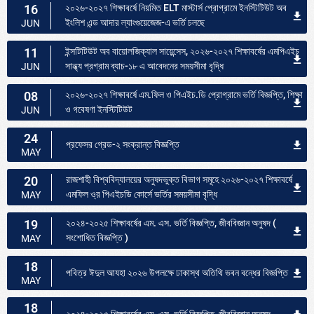
16
২০২৬-২০২৭ শিক্ষাবর্ষে নিয়মিত ELT মাস্টার্স প্রোগ্রামে ইনস্টিটিউট অব
ইংলিশ এন্ড আদার ল্যাংগুয়েজেজ-এ ভর্তি চলছে
JUN
11
ইন্সটিটিউট অব বায়োলজিক্যাল সায়েন্সেস, ২০২৬-২০২৭ শিক্ষাবর্ষের এমপিএইচ
সান্ধ্য প্রগ্রাম ব্যাচ-১৮ এ আবেদনের সময়সীমা বৃদ্ধি
JUN
08
২০২৬-২০২৭ শিক্ষাবর্ষে এম.ফিল ও পিএইচ.ডি প্রোগ্রামে ভর্তি বিজ্ঞপ্তি, শিক্ষা
ও গবেষণা ইনস্টিটিউট
JUN
24
প্রফেসর গ্রেড-২ সংক্রান্ত বিজ্ঞপ্তি
MAY
20
রাজশাহী বিশ্ববিদ্যালয়ের অনুষদভুক্ত বিভাগ সমূহে ২০২৬-২০২৭ শিক্ষাবর্ষে
এমফিল ও্র পিএইচডি কোর্সে ভর্তির সময়সীমা বৃদ্ধি
MAY
19
২০২৪-২০২৫ শিক্ষাবর্ষের এম. এস. ভর্তি বিজ্ঞপ্তি, জীববিজ্ঞান অনুষদ (
সংশোধিত বিজ্ঞপ্তি )
MAY
18
পবিত্র ঈদুল আযহা ২০২৬ উপলক্ষে ঢাকাস্থ অতিথি ভবন বন্ধের বিজ্ঞপ্তি
MAY
18