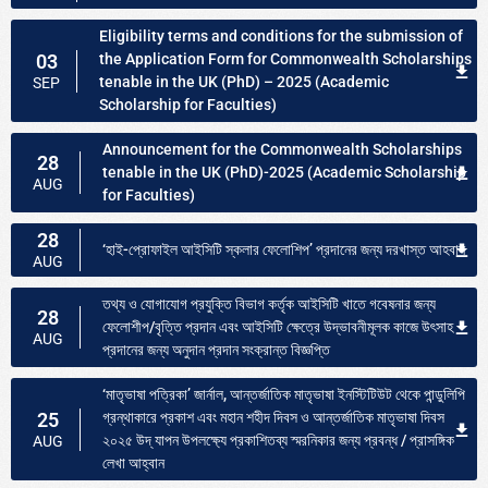
Eligibility terms and conditions for the submission of
03
the Application Form for Commonwealth Scholarships
tenable in the UK (PhD) – 2025 (Academic
SEP
Scholarship for Faculties)
Announcement for the Commonwealth Scholarships
28
tenable in the UK (PhD)-2025 (Academic Scholarship
AUG
for Faculties)
28
‘হাই-প্রোফাইল আইসিটি স্কলার ফেলোশিপ’ প্রদানের জন্য দরখাস্ত আহবান
AUG
তথ্য ও যোগাযোগ প্রযুক্তি বিভাগ কর্তৃক আইসিটি খাতে গবেষনার জন্য
28
ফেলোশীপ/বৃত্তি প্রদান এবং আইসিটি ক্ষেত্রে উদ্ভাবনীমূলক কাজে উৎসাহ
AUG
প্রদানের জন্য অনুদান প্রদান সংক্রান্ত বিজ্ঞপ্তি
‘মাতৃভাষা পত্রিকা’ জার্নাল, আন্তর্জাতিক মাতৃভাষা ইনস্টিটিউট থেকে পান্ডুলিপি
25
গ্রন্থাকারে প্রকাশ এবং মহান শহীদ দিবস ও আন্তর্জাতিক মাতৃভাষা দিবস
২০২৫ উদ্ যাপন উপলক্ষ্যে প্রকাশিতব্য স্মরনিকার জন্য প্রবন্ধ / প্রাসঙ্গিক
AUG
লেখা আহ্বান