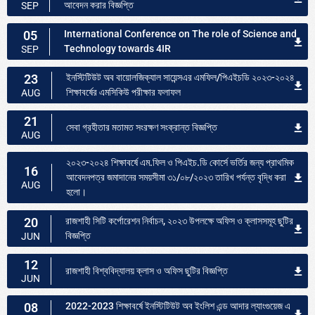
আবেদন করার বিজ্ঞপ্তি
SEP
05
International Conference on The role of Science and
Technology towards 4IR
SEP
23
ইনস্টিটিউট অব বায়োলজিক্যাল সায়েন্সএর এমফিল/পিএইচডি ২০২৩-২০২৪
শিক্ষাবর্ষের এমসিকিউ পরীক্ষার ফলাফল
AUG
21
সেবা গ্রহীতার মতামত সংরক্ষণ সংক্রান্ত বিজ্ঞপ্তি
AUG
২০২৩-২০২৪ শিক্ষাবর্ষে এম.ফিল ও পিএইচ.ডি কোর্সে ভর্তির জন্য প্রাথমিক
16
আবেদনপত্র জমাদানের সময়সীমা ৩১/০৮/২০২৩ তারিখ পর্যন্ত বৃদ্ধি করা
AUG
হলো।
20
রাজশাহী সিটি কর্পোরেশন নির্বাচন, ২০২৩ উপলক্ষে অফিস ও ক্লাসসমূহ ছুটির
বিজ্ঞপ্তি
JUN
12
রাজশাহী বিশ্ববিদ্যালয় ক্লাস ও অফিস ছুটির বিজ্ঞপ্তি
JUN
08
2022-2023 শিক্ষাবর্ষে ইনস্টিটিউট অব ইংলিশ এন্ড আদার ল্যাংগুয়েজ এ