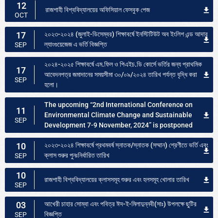
12
রাজশাহী বিশ্ববিদ্যালয়ের অফিসিয়াল ফেসবুক পেজ
OCT
17
২০২৩-২০২৪ (জুলাই-ডিসেম্বর) শিক্ষাবর্ষে ইনস্টিটিউট অব ইংলিশ এন্ড আদার
ল্যাংগুয়েজেজ এ ভর্তি বিজ্ঞপ্তি
SEP
২০২৪-২০২৫ শিক্ষাবর্ষে এম.ফিল ও পিএইচ.ডি কোর্সে ভর্তির জন্য প্রাথমিক
17
আবেদনপত্র জমাদানের সময়সীমা ৩০/০৯/২০২৪ তারিখ পর্যন্ত বৃদ্ধি করা
SEP
হলো।
The upcoming “2nd International Conference on
11
Environmental Climate Change and Sustainable
SEP
Development 7-9 November, 2024” is postponed
10
২০২৩-২০২৪ শিক্ষাবর্ষে প্রথমবর্ষ স্নাতক/স্নাতক (সম্মান) শ্রেণীতে ভর্তি এবং
ক্লাস শুরুর পুনঃনির্ধারিত তারিখ
SEP
10
রাজশাহী বিশ্ববিদ্যালয়ের ক্লাসসমূহ শুরুর এবং হলসমূহ খোলার তারিখ
SEP
03
আখেরী চাহার সোম্বা এবং পবিত্র ঈদ-ই-মিলাদুন্নবী(সাঃ) উপলক্ষে ছুটির
বিজ্ঞপ্তি
SEP