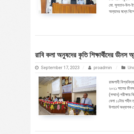
মো. সুলতান-উল-ইস
অন্যদের মধ্যে বিশ
রাবি কলা অনুষদের কৃতি শিক্ষার্থীদের ডীনস অ্
September 17, 2023
proadmin
Un
রাজশাহী বিশ্ববিদ্য
২০২১ সালের ডীনস 
(সম্মান) পরীক্ষায় 
বেলা ১১টায় শহীদ ত
উপাচার্য অধ্যাপক 