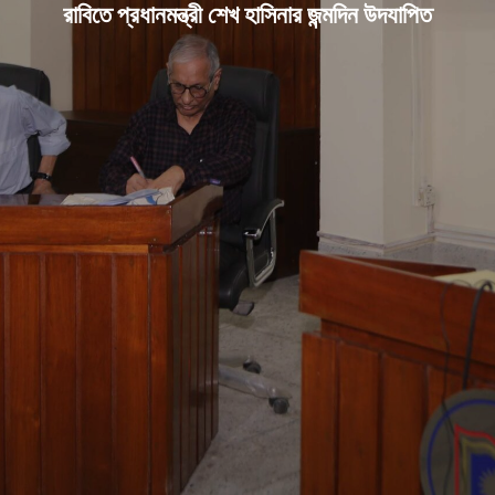
রাবিতে প্রধানমন্ত্রী শেখ হাসিনার জন্মদিন উদযাপিত