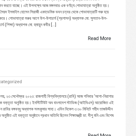
 করতে যাচ্ছে। এই উপলক্ষ্যে আজ মঙ্গলবার এক বর্ণাঢ্য শোভাযাত্রা অনুষ্ঠিত হয়।
সৈয়দ ইসমাইল হোসেন সিরাজী একাডেমিক ভবন চত্বর থেকে শোভাযাত্রাটি শুরু হয়ে
িণ করে। শোভাযাত্রা শুরুর আগে উপ-উপাচার্য (প্রশাসন) অধ্যাপক মো. সুলতান-উল-
্য (শিক্ষা) অধ্যাপক মো. হুমায়ুন কবীর […]
Read More
categorized
যালয়, ২৩ সেপ্টেম্বর ২০২৩: রাজশাহী বিশ্ববিদ্যালয়ে (রাবি) আজ শনিবার ‘আশা-নিরাশার
 এক বক্তৃতা অনুষ্ঠিত হয়। ইনস্টিটিউট অব বাংলাদেশ স্টাডিজ (আইবিএস) আয়োজিত এই
েন রাবির বঙ্গবন্ধু অধ্যাপক সনৎকুমার সাহা। এদিন বিকেল ৩:৩০ মিনিটে শহীদ তাজউদ্দীন
ুষ্ঠিত এই বক্তৃতা অনুষ্ঠানে প্রধান অতিথি ছিলেন শিক্ষামন্ত্রী ডা. দীপু মনি এবং বিশেষ
Read More