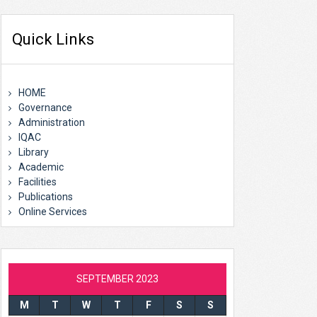
Quick Links
HOME
Governance
Administration
IQAC
Library
Academic
Facilities
Publications
Online Services
SEPTEMBER 2023
M
T
W
T
F
S
S