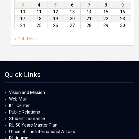
3
4
5
6
7
8
9
10
11
12
13
14
15
16
17
18
19
20
21
22
23
24
25
26
27
28
29
30
« Oct
Dec »
Quick Links
Vision and Mission
Web Mail
ICT Center
Public Relations
Student Insurance
RU 50 Years Master Plan
Office of The International Affairs
RU Alumni