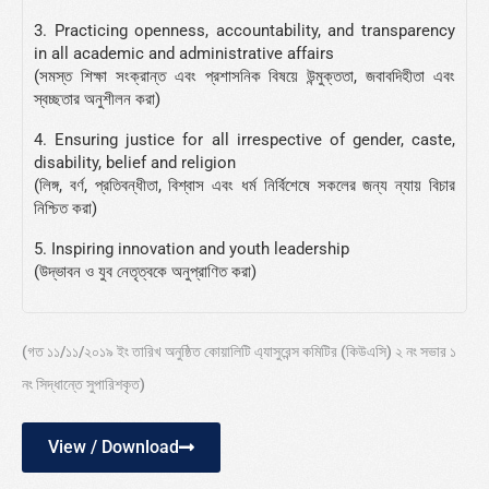
3. Practicing openness, accountability, and transparency
in all academic and administrative affairs
(সমস্ত শিক্ষা সংক্রান্ত এবং প্রশাসনিক বিষয়ে উন্মুক্ততা, জবাবদিহীতা এবং
স্বচ্ছতার অনুশীলন করা)
4. Ensuring justice for all irrespective of gender, caste,
disability, belief and religion
(লিঙ্গ, বর্ণ, প্রতিবন্ধীতা, বিশ্বাস এবং ধর্ম নির্বিশেষে সকলের জন্য ন্যায় বিচার
নিশ্চিত করা)
5. Inspiring innovation and youth leadership
(উদ্ভাবন ও যুব নেতৃত্বকে অনুপ্রাণিত করা)
(গত ১১/১১/২০১৯ ইং তারিখ অনুষ্ঠিত কোয়ালিটি এ্যাসুরেন্স কমিটির (কিউএসি) ২ নং সভার ১
নং সিদ্ধান্তে সুপারিশকৃত)
View / Download