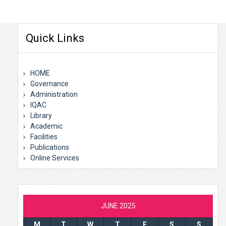
Quick Links
HOME
Governance
Administration
IQAC
Library
Academic
Facilities
Publications
Online Services
JUNE 2025
M
T
W
T
F
S
S