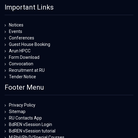
Important Links
Notices
Events
Conferences
Guest House Booking
Arun HPCC
Form Download
Convocation
Recruitment at RU
Tender Notice
Footer Menu
Privacy Policy
Sitemap
RU Contacts App
BdREN vSession Login
BdREN vSession tutorial
M.Phil/Ph.D/Special Courses