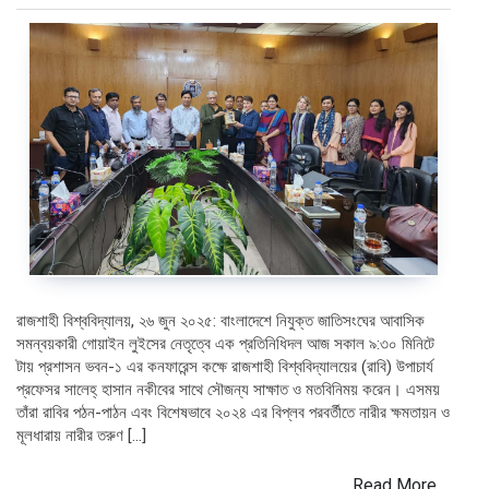
রাজশাহী বিশ্ববিদ্যালয়, ২৬ জুন ২০২৫: বাংলাদেশে নিযুক্ত জাতিসংঘের আবাসিক
সমন্বয়কারী গোয়াইন লুইসের নেতৃত্বে এক প্রতিনিধিদল আজ সকাল ৯:৩০ মিনিটে
টায় প্রশাসন ভবন-১ এর কনফারেন্স কক্ষে রাজশাহী বিশ্ববিদ্যালয়ের (রাবি) উপাচার্য
প্রফেসর সালেহ্ হাসান নকীবের সাথে সৌজন্য সাক্ষাত ও মতবিনিময় করেন। এসময়
তাঁরা রাবির পঠন-পাঠন এবং বিশেষভাবে ২০২৪ এর বিপ্লব পরবর্তীতে নারীর ক্ষমতায়ন ও
মূলধারায় নারীর তরুণ […]
Read More