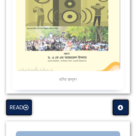
রাবির শব্দদূষণ
READ