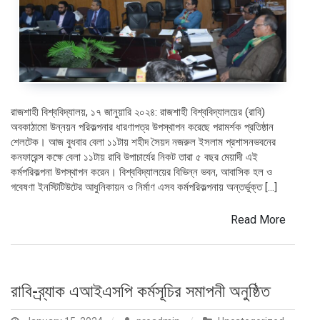
রাজশাহী বিশ্ববিদ্যালয়, ১৭ জানুয়ারি ২০২৪: রাজশাহী বিশ্ববিদ্যালয়ের (রাবি)
অবকাঠামো উন্নয়ন পরিকল্পনার ধারণাপত্র উপস্থাপন করেছে পরামর্শক প্রতিষ্ঠান
শেলটেক। আজ বুধবার বেলা ১১টায় শহীদ সৈয়দ নজরুল ইসলাম প্রশাসনভবনের
কনফারেন্স কক্ষে বেলা ১১টায় রাবি উপাচার্যের নিকট তারা ৫ বছর মেয়াদী এই
কর্মপরিকল্পনা উপস্থাপন করেন। বিশ্ববিদ্যালয়ের বিভিন্ন ভবন, আবাসিক হল ও
গবেষণা ইনস্টিটিউটের আধুনিকায়ন ও নির্মাণ এসব কর্মপরিকল্পনায় অন্তর্ভুক্ত […]
Read More
রাবি-ব্র্যাক এআইএসপি কর্মসূচির সমাপনী অনুষ্ঠিত