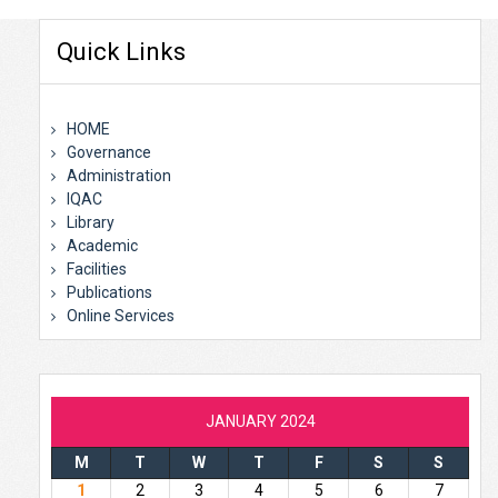
Quick Links
HOME
Governance
Administration
IQAC
Library
Academic
Facilities
Publications
Online Services
JANUARY 2024
M
T
W
T
F
S
S
1
2
3
4
5
6
7