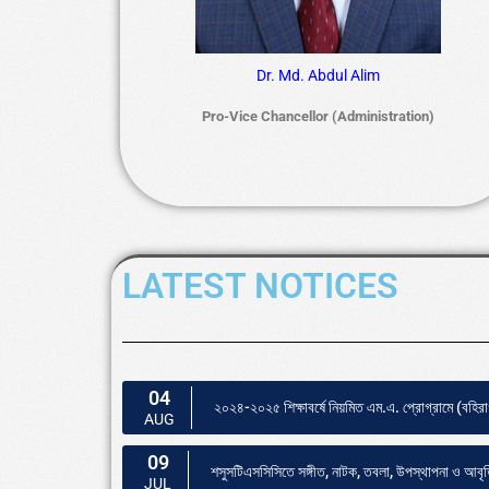
Dr. Md. Abdul Alim
Pro-Vice Chancellor (Administration)
LATEST NOTICES
04
২০২৪-২০২৫ শিক্ষাবর্ষে নিয়মিত এম.এ. প্রোগ্রামে (বহিরাগত
AUG
09
শসুসটিএসসিসিতে সঙ্গীত, নাটক, তবলা, উপস্থাপনা ও আবৃত্ত
JUL