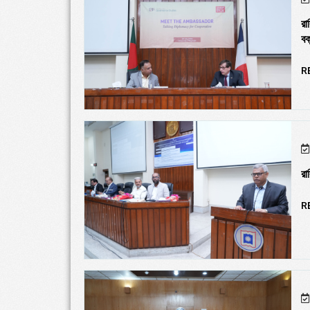
রা
বক
R
রা
R