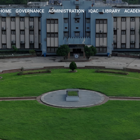
HOME
GOVERNANCE
ADMINISTRATION
IQAC
LIBRARY
ACADE