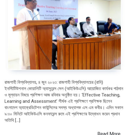
রাজশাহী বিশ্ববিদ্যালয়, ৪ জুন ২০২৩: রাজশাহী বিশ্ববিদ্যালয়ের (রাবি)
ইনস্টিটিউশনাল কোয়ালিটি অ্যাসুরেন্স সেল (আইকিউএসি) আয়োজিত কার্যকর পাঠদান
ও মূল্যায়ন বিষয়ে প্রশিক্ষণ আজ রবিবার অনুষ্ঠিত হয়। ‘Effective Teaching,
Learning and Assessment’ শীর্ষক এই প্রশিক্ষণে প্রশিক্ষক ছিলেন
বাংলাদেশ অ্যাক্রেডিটেশন কাউন্সিলের সদস্য অধ্যাপক এস এম কবীর। এদিন সকাল
৯:৩০ মিনিটে আইকিউএসি কনফারেন্স রুমে এই প্রশিক্ষণের উদ্বোধন করেন প্রধান
অতিথি […]
Read More