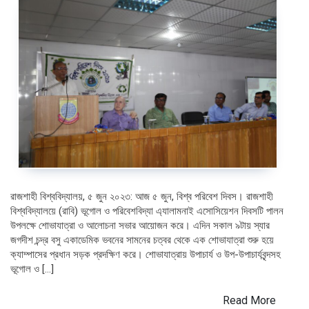
রাজশাহী বিশ্ববিদ্যালয়, ৫ জুন ২০২৩: আজ ৫ জুন, বিশ্ব পরিবেশ দিবস। রাজশাহী
বিশ্ববিদ্যালয়ে (রাবি) ভূগোল ও পরিবেশবিদ্যা এ্যালামনাই এসোসিয়েশন দিবসটি পালন
উপলক্ষে শোভাযাত্রা ও আলোচনা সভার আয়োজন করে। এদিন সকাল ৯টায় স্যার
জগদীশ চন্দ্র বসু একাডেমিক ভবনের সামনের চত্বর থেকে এক শোভাযাত্রা শুরু হয়ে
ক্যাম্পাসের প্রধান সড়ক প্রদক্ষিণ করে। শোভাযাত্রায় উপাচার্য ও উপ-উপাচার্যবৃন্দসহ
ভূগোল ও […]
Read More