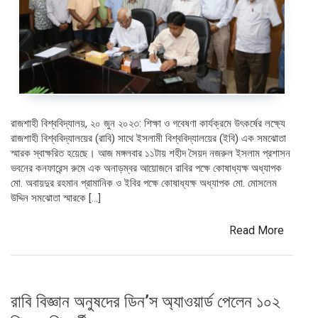
রাজশাহী বিশ্ববিদ্যালয়, ২০ জুন ২০২৩: শিক্ষা ও গবেষণা কার্যক্রমে উৎকর্ষের লক্ষ্যে
রাজশাহী বিশ্ববিদ্যালয়ের (রাবি) সাথে ইসলামী বিশ্ববিদ্যালয়ের (ইবি) এক সমঝোতা
স্মারক স্বাক্ষরিত হয়েছে। আজ মঙ্গলবার ১১টায় শহীদ সৈয়দ নজরুল ইসলাম প্রশাসন
ভবনের কনফারেন্স রুমে এক অনাড়ম্বর আয়োজনে রাবির পক্ষে কোষাধ্যক্ষ অধ্যাপক
মো. অবায়দুর রহমান প্রামানিক ও ইবির পক্ষে কোষাধ্যক্ষ অধ্যাপক মো. মোসলেম
উদ্দিন সমঝোতা স্মারকে […]
Read More
রাবি বিজ্ঞান অনুষদের ডিন’স অ্যাওয়ার্ড পেলেন ১০২