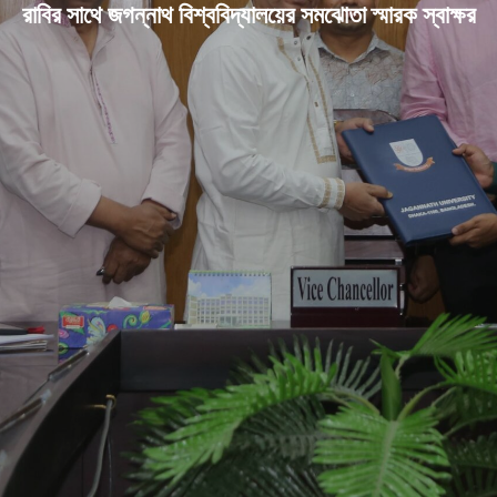
রাবির সাথে জগন্নাথ বিশ্ববিদ্যালয়ের সমঝোতা স্মারক স্বাক্ষর