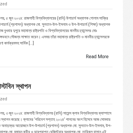
ized
ালয়, ৫ জুন ২০২৪: রাজশাহী বিশ্ববিদ্যালয়ের (রাবি) উপাচার্য অধ্যাপক গোলাম সাব্বির
াচার্য (প্রশাসন) অধ্যাপক মো. সুলতান-উল-ইসলাম ও উপ-উপাচার্য (শিক্ষা) অধ্যাপক
 বুধবার দুপুরে মহামান্য রাষ্ট্রপতি ও বিশ্ববিদ্যালয়ের মাননীয় চ্যান্সেলর মোঃ
 বঙ্গভবনে সৌজন্য সাক্ষাত করেন। এসময় তাঁরা মহামান্য রাষ্ট্রপতি ও মাননীয় চ্যান্সেলরকে
ণা কার্যক্রমসহ সার্বিক […]
Read More
ডাস্টবিন স্থাপন
ized
ালয়, ৩ জুন ২০২৪: রাজশাহী বিশ্ববিদ্যালয় (রাবি) সায়েন্স ক্লাব বিশ্ববিদ্যালয় ক্যাম্পাসে
টবিন স্থাপন করেছে। ক্লাবের ‘পরিবেশ সপ্তাহ ২০২৪’ পালনের অংশ হিসেবে আজ সোমবার
ক অনাড়ম্বর আয়োজনে উপ-উপাচার্য (প্রশাসন) অধ্যাপক মো. সুলতান-উল-ইসলাম, উপ-
অধ্যাপক মো. হুমায়ুন কবীর ও ভারপ্রাপ্ত রেজিস্ট্রার অধ্যাপক মো. তারিকুল হাসান এই