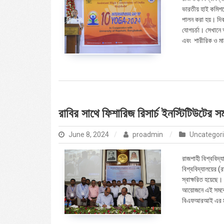
ভারতীয় হাই কমিশ
পালন করা হয়। দিবস
যোগচর্চা। সেখানে 
এবং শারীরিক ও মা
রাবির সাথে ফিশারিজ রিসার্চ ইনস্টিটিউটের স
June 8, 2024
proadmin
Uncategor
রাজশাহী বিশ্ববিদ্য
বিশ্ববিদ্যালয়ের (
স্বাক্ষরিত হয়েছে
আয়োজনে এই সমঝোতা 
বিএফআরআই এর মহ