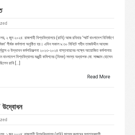
ত
ized
ালয়, ২ জুন ২০২৪: রাজশাহী বিশ্ববিদ্যালয়ে (রাবি) আজ রবিবার ‘স্মার্ট বাংলাদেশ বিনির্মাণে
ূমিকা’ শীর্ষক কর্মশালা অনুষ্ঠিত হয়। এদিন সকাল ৯:৩০ মিনিটে শহীদ তাজউদ্দীন আহমদ
ন্যান্স ও উদ্ভাবন কর্মপরিকল্পনা ২০২৩-২০২৪ বাস্তবায়নের লক্ষ্যে আয়োজিত কর্মশালায়
ন বাংলাদেশ বিশ্ববিদ্যালয় মঞ্জুরী কমিশনের (বিমক) সদস্য অধ্যাপক মো. সাজ্জাদ হোসেন
ছিলেন রাবি […]
Read More
’ উদ্বোধন
ized
ালয়, ১ জুন ২০২৪: রাজশাহী বিশ্ববিদ্যালয় (রাবি) সায়েন্স ক্লাবের সপ্তাহব্যাপী