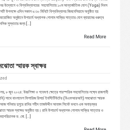
নের উদ্যোগে ও বিশ্ববিদ্যালয়ের সহযোগিতায় ১০ম আন্তর্জাতিক যোগ (Yoga) দিবস
টি উপলক্ষে এদিন সকাল ৬:৩০ মিনিটে বিশ্ববিদ্যালয় জিমনেসিয়ামে অনুষ্ঠিত হয়
আয়োজিত অনুষ্ঠানে উপাচার্য অধ্যাপক গোলাম সাব্বির সাত্তার যোগ ব্যায়ামের গুরুত্ব
নসিক সুস্থতার জন্য […]
Read More
মঝোতা স্মারক স্বাক্ষর
ized
ালয়, ৮ জুন ২০২৪: উচ্চশিক্ষা ও গবেষণা ক্ষেত্রে পারস্পরিক সহযোগিতার লক্ষ্যে রাজশাহী
রাবি) সাথে বাংলাদেশ ফিশারিজ রিসার্চ ইনস্টিটিউটের (বিএফআরআই) সমঝোতা স্মারক
। আজ শনিবার দুপুরে রাবির শহীদ তাজউদ্দীন আহমদ সিনেট ভবনে এক অনাড়ম্বর
স্মারক স্বাক্ষর অনুষ্ঠিত হয়। রাবি উপাচার্য অধ্যাপক গোলাম সাব্বির সাত্তার ও
াপরিচালক ড. মো. […]
Read More