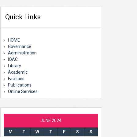
Quick Links
HOME
Governance
Administration
IQAC
Library
Academic
Facilities
Publications
Online Services
JUNE 2024
M
T
W
T
F
S
S