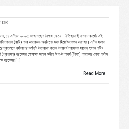
rized
্যালয়, ১৪ এপ্রিল ২০২৫: আজ পহেলা বৈশাখ ১৪৩২। ঐতিহ্যবাহী বাংলা নববর্ষের এই
্ববিদ্যালয়ে (রাবি) নানা আয়োজন-অনুষ্ঠানের মধ্য দিয়ে উদযাপন করা হয়। এদিন সকাল
ে মুক্তমঞ্চে বর্ষবরণের কর্মসূচি উদ্বোধন করেন উপাচার্য প্রফেসর সালেহ্ হাসান নকীব।
 (প্রশাসন) প্রফেসর মোহাম্মদ মাঈন উদ্দীন, উপ-উপাচার্য (শিক্ষা) প্রফেসর মোহা. ফরিদ
যক্ষ প্রফেসর […]
Read More