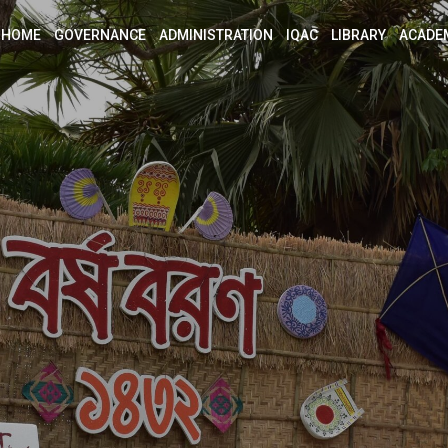
HOME
GOVERNANCE
ADMINISTRATION
IQAC
LIBRARY
ACADE