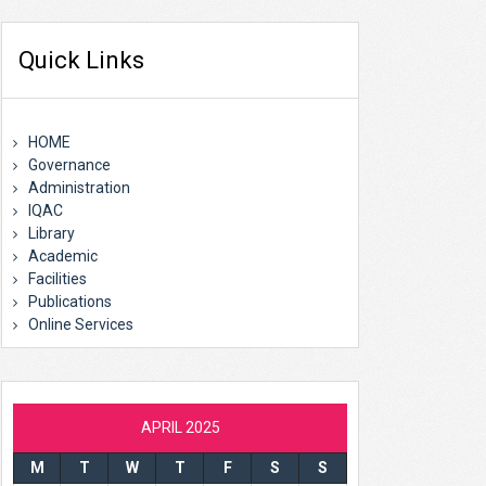
Quick Links
HOME
Governance
Administration
IQAC
Library
Academic
Facilities
Publications
Online Services
APRIL 2025
M
T
W
T
F
S
S