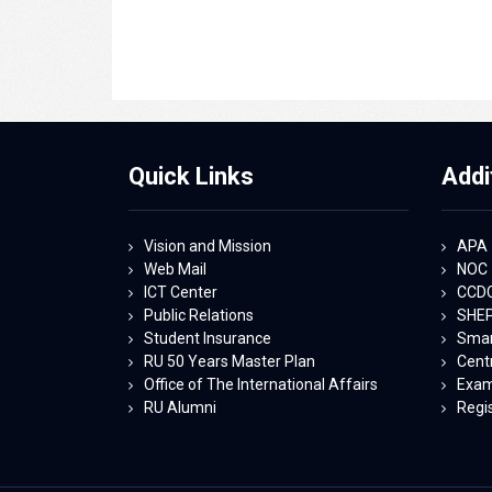
Quick Links
Addi
Vision and Mission
APA
Web Mail
NOC
ICT Center
CCD
Public Relations
SHE
Student Insurance
Smart
RU 50 Years Master Plan
Centr
Office of The International Affairs
Exam
RU Alumni
Regi