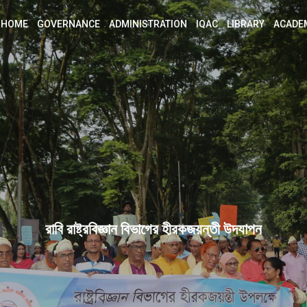
HOME
GOVERNANCE
ADMINISTRATION
IQAC
LIBRARY
ACADE
রাবি রাষ্ট্রবিজ্ঞান বিভাগের হীরকজয়ন্তী উদযাপন