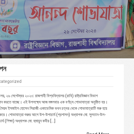
াপন
categorized
ালয়, ২৬ সেপ্টেম্বর ২০২৩: রাজশাহী বিশ্ববিদ্যালয় (রাবি) রাষ্ট্রবিজ্ঞান বিভাগ
 করতে যাচ্ছে। এই উপলক্ষ্যে আজ মঙ্গলবার এক বর্ণাঢ্য শোভাযাত্রা অনুষ্ঠিত হয়।
সৈয়দ ইসমাইল হোসেন সিরাজী একাডেমিক ভবন চত্বর থেকে শোভাযাত্রাটি শুরু হয়ে
িণ করে। শোভাযাত্রা শুরুর আগে উপ-উপাচার্য (প্রশাসন) অধ্যাপক মো. সুলতান-উল-
্য (শিক্ষা) অধ্যাপক মো. হুমায়ুন কবীর […]