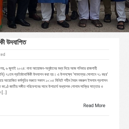
ষিকী উদযাপিত
zed
যালয়, ৬ জুলাই ২০২৪: নানা আয়োজন-অনুষ্ঠানের মধ্য দিয়ে আজ শনিবার রাজশাহী
রাবি) ৭১তম প্রতিষ্ঠাবার্ষিকী উদযাপন করা হয়। এ উপলক্ষ্যে ‘সাফল্যের সোপানে ৭১ বছর’
 নিয়ে আয়োজিত কর্মসূচির শুরুতে সকাল ১০:০৫ মিনিটে শহীদ সৈয়দ নজরুল ইসলাম প্রশাসন
কণ্ঠে জাতীয় সঙ্গীত পরিবেশনের সাথে উপাচার্য অধ্যাপক গোলাম সাব্বির সাত্তার ও
ক […]
Read More