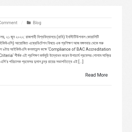
on
 Comment
Blog
রাবিতে
এক্রেডিটেশন
যালয়, ২১ জুন ২০২২: রাজশাহী বিশ্ববিদ্যালয়ে (রাবি) ইনস্টিটিউশনাল কোয়ালিটি
বিষয়ে
(আইকিউএসি) আয়োজিত এক্রেডিটেশন বিষয়ে এক প্রশিক্ষণ আজ মঙ্গলবার থেকে শুরু
প্রশিক্ষণ
াল ৯টায় আইকিউএসি কনফারেন্স কক্ষে ‘Compliance of BAC Accreditation
শুরু
ria‘ শীর্ষক এই প্রশিক্ষণ কর্মসূচি উদ্বোধন করেন উপাচার্য প্রফেসর গোলাম সাব্বির
ি’র পরিচালক প্রফেসর দুলাল চন্দ্র রায়ের সভাপতিত্বে এই […]
Read More