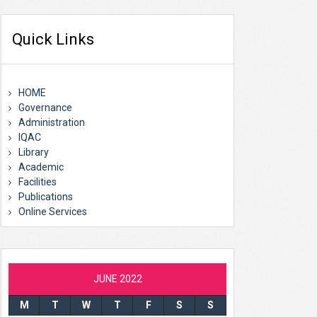
Quick Links
HOME
Governance
Administration
IQAC
Library
Academic
Facilities
Publications
Online Services
JUNE 2022
M
T
W
T
F
S
S