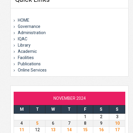
HOME
Governance
Administration
IQAC
Library
Academic
Facilities
Publications
Online Services
NOVEMBER 2024
M
T
W
T
F
S
S
1
2
3
4
5
6
7
8
9
10
11
12
13
14
15
16
17