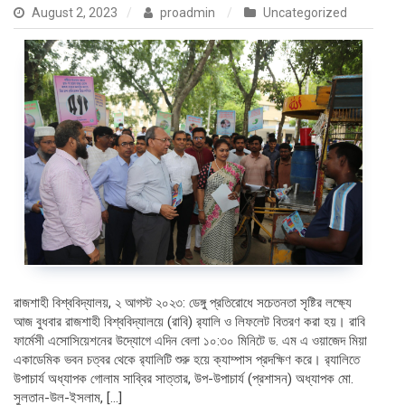
August 2, 2023
proadmin
Uncategorized
রাজশাহী বিশ্ববিদ্যালয়, ২ আগস্ট ২০২৩: ডেঙ্গু প্রতিরোধে সচেতনতা সৃষ্টির লক্ষ্যে
আজ বুধবার রাজশাহী বিশ্ববিদ্যালয়ে (রাবি) র‌্যালি ও লিফলেট বিতরণ করা হয়। রাবি
ফার্মেসী এসোসিয়েশনের উদ্যোগে এদিন বেলা ১০:৩০ মিনিটে ড. এম এ ওয়াজেদ মিয়া
একাডেমিক ভবন চত্বর থেকে র‌্যালিটি শুরু হয়ে ক্যাম্পাস প্রদক্ষিণ করে। র‌্যালিতে
উপাচার্য অধ্যাপক গোলাম সাব্বির সাত্তার, উপ-উপাচার্য (প্রশাসন) অধ্যাপক মো.
সুলতান-উল-ইসলাম, […]