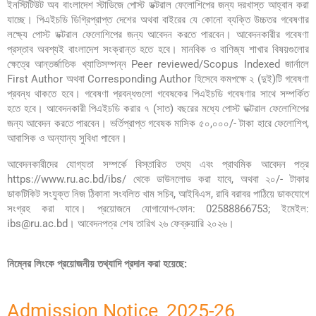
ইনস্টিটিউট অব বাংলাদেশ স্টাডিজে পোস্ট ডক্টরাল ফেলোশিপের জন্য দরখাস্ত আহ্বান করা
যাচ্ছে। পিএইচডি ডিগ্রিপ্রাপ্ত দেশের অথবা বাইরের যে কোনো ব্যক্তি উচ্চতর গবেষণার
লক্ষ্যে পোস্ট ডক্টরাল ফেলোশিপের জন্য আবেদন করতে পারবেন। আবেদনকারীর গবেষণা
প্রস্তাব অবশ্যই বাংলাদেশ সংক্রান্ত হতে হবে। মানবিক ও বাণিজ্য শাখার বিষয়গুলোর
ক্ষেত্রে আন্তর্জাতিক খ্যাতিসম্পন্ন Peer reviewed/Scopus Indexed জার্নালে
First Author অথবা Corresponding Author হিসেবে কমপক্ষে ২ (দুই)টি গবেষণা
প্রবন্ধ থাকতে হবে। গবেষণা প্রবন্ধগুলো গবেষকের পিএইচডি গবেষণার সাথে সম্পর্কিত
হতে হবে। আবেদনকারী পিএইচডি করার ৭ (সাত) বছরের মধ্যে পোস্ট ডক্টরাল ফেলোশিপের
জন্য আবেদন করতে পারবেন। ভর্তিপ্রাপ্ত গবেষক মাসিক ৫০,০০০/- টাকা হারে ফেলোশিপ,
আবাসিক ও অন্যান্য সুবিধা পাবেন।
আবেদনকারীদের যোগ্যতা সম্পর্কে বিস্তারিত তথ্য এবং প্রাথমিক আবেদন পত্র
https://www.ru.ac.bd/ibs/ থেকে ডাউনলোড করা যাবে, অথবা ২০/- টাকার
ডাকটিকিট সংযুক্ত নিজ ঠিকানা সংবলিত খাম সচিব, আইবিএস, রাবি বরাবর পাঠিয়ে ডাকযোগে
সংগ্রহ করা যাবে। প্রয়োজনে যোগাযোগ-ফোন: 02588866753; ইমেইল:
ibs@ru.ac.bd। আবেদনপত্র শেষ তারিখ ২৬ ফেব্রুয়ারি ২০২৬।
নিম্নের লিংকে প্রয়োজনীয় তথ্যাদি প্রদান করা হয়েছে:
Admission Notice_2025-26