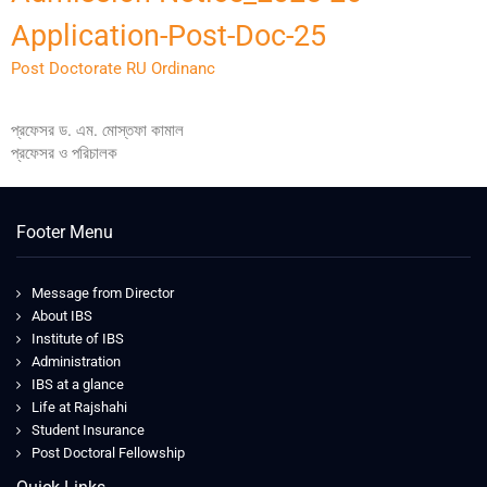
Application-Post-Doc-25
Post Doctorate RU Ordinanc
প্রফেসর ড. এম. মোস্তফা কামাল
প্রফেসর ও পরিচালক
Footer Menu
Message from Director
About IBS
Institute of IBS
Administration
IBS at a glance
Life at Rajshahi
Student Insurance
Post Doctoral Fellowship