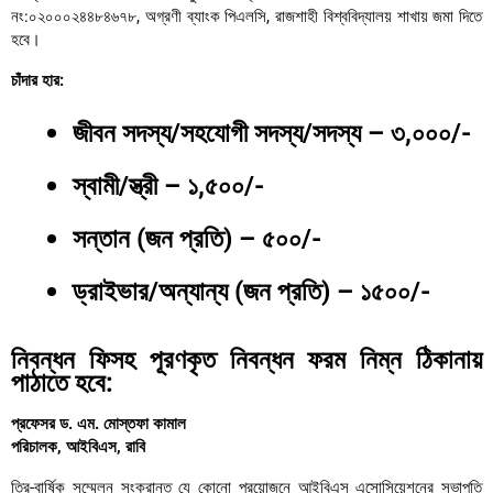
নং:০২০০০২৪৪৮৪৬৭৮, অগ্রণী ব্যাংক পিএলসি, রাজশাহী বিশ্ববিদ্যালয় শাখায় জমা দিতে
হবে।
চাঁদার হার:
জীবন সদস্য/সহযোগী সদস্য/সদস্য – ৩,০০০/-
স্বামী/স্ত্রী – ১,৫০০/-
সন্তান (জন প্রতি) – ৫০০/-
ড্রাইভার/অন্যান্য (জন প্রতি) – ১৫০০/-
নিবন্ধন ফিসহ পূরণকৃত নিবন্ধন ফরম নিম্ন ঠিকানায়
পাঠাতে হবে:
প্রফেসর ড. এম. মোস্তফা কামাল
পরিচালক, আইবিএস, রাবি
ত্রি-বার্ষিক সম্মেলন সংক্রান্ত যে কোনো প্রয়োজনে আইবিএস এসোসিয়েশনের সভাপতি