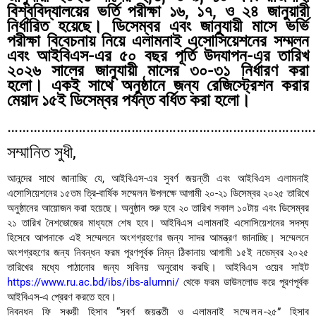
বিশ্ববিদ্যালয়ের ভর্তি পরীক্ষা ১৬, ১৭, ও ২৪ জানুয়ারী
নির্ধারিত হয়েছে। ডিসেম্বর এবং জানুযায়ী মাসে ভর্ভি
পরীক্ষা বিবেচনায় নিয়ে এলামনাই এসোসিয়েশনের সম্মলন
এবং আইবিএস-এর ৫০ বছর পূর্তি উদযাপন-এর তারিখ
২০২৬ সালের জানুযায়ী মাসের ৩০-৩১ নির্ধারণ করা
হলো। একই সাথে অনুষ্ঠানে জন্য রেজিস্ট্রেশন করার
মেয়াদ ১৫ই ডিসেম্বর পর্যন্ত বর্ধিত করা হলো।
………………………………………………………………………
সম্মানিত সুধী,
আনন্দের সাথে জানাচ্ছি যে, আইবিএস-এর সুবর্ণ জয়ন্তী এবং আইবিএস এলামনাই
এসোসিয়েশনের ১৫তম ত্রি-বার্ষিক সম্মেলন উপলক্ষে আগামী ২০-২১ ডিসেম্বর ২০২৫ তারিখে
অনুষ্ঠানের আয়োজন করা হয়েছে। অনুষ্ঠান শুরু হবে ২০ তারিখ সকাল ১০টায় এবং ডিসেম্বর
২১ তারিখ নৈশভোজের মাধ্যমে শেষ হবে। আইবিএস এলামনাই এসোসিয়েশনের সদস্য
হিসেবে আপনাকে এই সম্মেলনে অংশগ্রহণের জন্য সাদর আমন্ত্রণ জানাচ্ছি। সম্মেলনে
অংশগ্রহণের জন্য নিবন্ধন ফরম পূরণপূর্বক নিম্ন ঠিকানায় আগামী ১৫ই নভেম্বর ২০২৫
তারিখের মধ্যে পাঠানোর জন্য সবিনয় অনুরোধ করছি। আইবিএস ওয়েব সাইট
https://www.ru.ac.bd/ibs/ibs-alumni/
থেকে ফরম ডাউনলোড করে পূরণপূর্বক
আইবিএস-এ প্রেরণ করতে হবে।
নিবন্ধন ফি সঞ্চয়ী হিসাব “সুবর্ণ জয়ন্ত্তী ও এলামনাই
সম্মেলন
-২৫” হিসাব