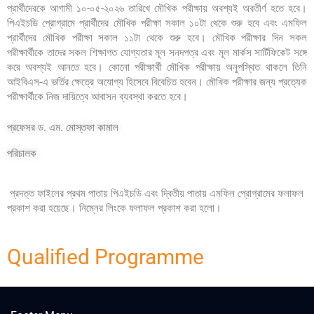
প্রার্থীদেরকে আগামী ১০-০৫-২০২৬ তারিখে মৌখিক পরীক্ষায় অবশ্যই অবতীর্ণ হতে হবে।
পিএইচডি প্রোগ্রামে প্রার্থীদের মৌখিক পরীক্ষা সকাল ১০টা থেকে শুরু হবে এবং এমফিল
প্রার্থীদের মৌখিক পরীক্ষা সকাল ১১টা থেকে শুরু হবে। মৌখিক পরীক্ষার দিন সকল
পরীক্ষার্থীকে তাদের সকল শিক্ষাগত যোগ্যতার মূল সনদপত্র এবং মূল মার্কস সার্টিফিকেট সঙ্গে
করে অবশ্যই আনতে হবে। কোনো পরীক্ষার্থী মৌখিক পরীক্ষায় অনুপস্থিত থাকলে তিনি
আইবিএস-এ ভর্তির ক্ষেত্রে অযোগ্য হিসেবে বিবেচিত হবেন।
মৌখিক পরীক্ষার জন্য
প্রত্যেক
পরীক্ষার্থীকে নিজ দায়িত্বে আবাসন ব্যবস্থা করতে হবে।
প্রফেসর ড. এম. মোস্তফা কামাল
পরিচালক
প্রদত্ত ফাইলের প্রথম পাতায় পিএইচডি এবং দ্বিতীয় পাতায় এমফিল প্রোগ্রামের ফলাফল
প্রকাশ করা হয়েছে। নিম্নের লিংকে ফলাফল প্রকাশ করা হলো।
Qualified Programme