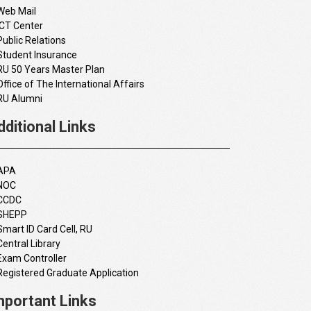
Web Mail
ICT Center
Public Relations
Student Insurance
RU 50 Years Master Plan
Office of The International Affairs
RU Alumni
dditional Links
APA
NOC
CCDC
SHEPP
Smart ID Card Cell, RU
Central Library
Exam Controller
Registered Graduate Application
mportant Links