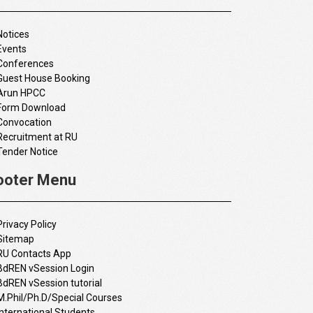
Notices
Events
Conferences
Guest House Booking
Arun HPCC
Form Download
Convocation
Recruitment at RU
Tender Notice
ooter Menu
Privacy Policy
Sitemap
RU Contacts App
BdREN vSession Login
BdREN vSession tutorial
M.Phil/Ph.D/Special Courses
International Students