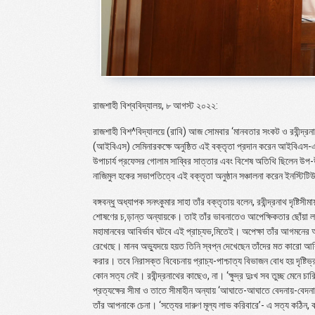
রাজশাহী বিশ্ববিদ্যালয়, ৮ আগস্ট ২০২২:
রাজশাহী বিশ^বিদ্যালয়ে (রাবি) আজ সোমবার ‘মানবতার সংকট ও রবীন্দ্রনা
(আইবিএস) সেমিনারকক্ষে অনুষ্ঠিত এই বক্তৃতা প্রদান করেন আইবিএস-এর 
উপাচার্য প্রফেসর গোলাম সাব্বির সাত্তার এবং বিশেষ অতিথি ছিলেন উপ
নাজিমুল হকের সভাপতিত্বে এই বক্তৃতা অনুষ্ঠান সঞ্চালনা করেন ইনস্টিটিউ
বঙ্গবন্ধু অধ্যাপক সনৎকুমার সাহা তাঁর বক্তৃতায় বলেন, রবীন্দ্রনাথ দৃষ্
শোষণের চ‚ড়ান্ত অন্যায়কে। তাই তাঁর ভাবনাতেও আপেক্ষিকতার ছোঁয়া ল
মহামানবের আবির্ভাব ঘটবে এই প্রাচ্যভ‚মিতেই। অপেক্ষা তাঁর আগমনের আশা
রেখেছে। মানব অভ্যুদয়ে হয়ত তিনি স্বপ্ন দেখেছেন তাঁদের মত কারো আব
করার। তবে নিরাসক্ত বিবেচনায় প্রাচ্য-পাশ্চাত্য বিভাজন বোধ হয় দৃষ্টিভ্
কোন সত্য নেই। রবীন্দ্রনাথের কাছেও, না। ‘ক্ষুদ্র দুঃখ সব তুচ্ছ মেনে চ
প্রত্যক্ষের সীমা ও তাতে সীমাহীন অন্যায় ‘আঘাতে-আঘাতে বেদনায়-বেদন
তাঁর আপনাকে চেনা। ‘সত্যের দারুণ মূল্য লাভ করিবারে’- এ সত্য কঠিন,