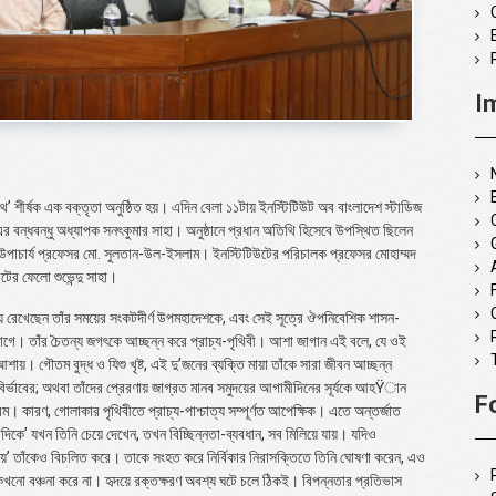
I
থ’ শীর্ষক এক বক্তৃতা অনুষ্ঠিত হয়। এদিন বেলা ১১টায় ইনস্টিটিউট অব বাংলাদেশ স্টাডিজ
বন্ধবন্ধু অধ্যাপক সনৎকুমার সাহা। অনুষ্ঠানে প্রধান অতিথি হিসেবে উপস্থিত ছিলেন
-উপাচার্য প্রফেসর মো. সুলতান-উল-ইসলাম। ইনস্টিটিউটের পরিচালক প্রফেসর মোহাম্মদ
টের ফেলো শুভেন্দু সাহা।
টিসীমায় রেখেছেন তাঁর সময়ের সংকটদীর্ণ উপমহাদেশকে, এবং সেই সূত্রে ঔপনিবেশিক শাসন-
াগে। তাঁর চৈতন্য জগৎকে আচ্ছন্ন করে প্রাচ্য-পৃথিবী। আশা জাগান এই বলে, যে ওই
য়। গৌতম বুদ্ধ ও যিশু খৃষ্ট, এই দু’জনের ব্যক্তি মায়া তাঁকে সারা জীবন আচ্ছন্ন
ির্ভাবের; অথবা তাঁদের প্রেরণায় জাগ্রত মানব সমুদয়ের আগামীদিনের সূর্যকে আহŸান
F
রম। কারণ, গোলাকার পৃথিবীতে প্রাচ্য-পাশ্চাত্য সম্পূর্ণত আপেক্ষিক। এতে অন্তর্জাত
ারিদিকে’ যখন তিনি চেয়ে দেখেন, তখন বিচ্ছিন্নতা-ব্যবধান, সব মিলিয়ে যায়। যদিও
ায়’ তাঁকেও বিচলিত করে। তাকে সংহত করে নির্বিকার নিরাসক্তিতে তিনি ঘোষণা করেন, এও
 কখনো বঞ্চনা করে না। হৃদয়ে রক্তক্ষরণ অবশ্য ঘটে চলে ঠিকই। বিপন্নতার প্রতিভাস