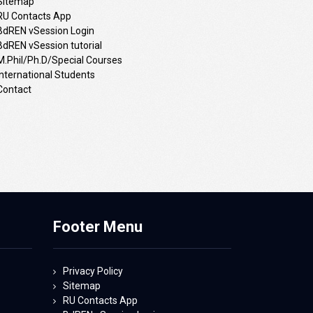
Sitemap
RU Contacts App
BdREN vSession Login
BdREN vSession tutorial
M.Phil/Ph.D/Special Courses
International Students
Contact
Footer Menu
Privacy Policy
Sitemap
RU Contacts App