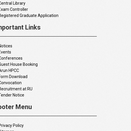
Central Library
Exam Controller
Registered Graduate Application
mportant Links
Notices
Events
Conferences
Guest House Booking
Arun HPCC
Form Download
Convocation
Recruitment at RU
Tender Notice
ooter Menu
Privacy Policy