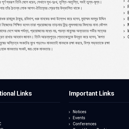
ূর্ণ স্বরূপ তিনি মেলে ধরেন, সেখানে সুখ-দুঃখ, তৃপ্তি-অতৃপ্তি, সবই তুল্য-মূল্য।
সাধনায় তাঁর চৈতন্য লোক আপন ঐতিহ্যের প্রেরণায় উদ্ভাসিত থাকে।
াধক রামানন্দ ঠাকুর, রবিদাশ, গুরু নানকের কথা উল্লেখ করে বলেন, মুহাম্মদ মনসুর উদ্দিন
 নিজেদের শিক্ষিত বলেন তারা প্রয়োজনের তাড়নায় হিন্দু-মুসলমানের মিলনের নানা কৌশল
মাদের দেশে আজ পর্যন্ত, প্রয়োজনের মধ্যে নয়, পরন্ত মানুষের অন্তরতর গভীর সত্যের
গ্রত রাখার আহবান জানান। তিনি আরন্যপুত্র শ্বেতকেতুকে উদ্ধৃত করে বলেন, ‘জগত
অস্তিত্ব সংকটের মুখে পড়লেও মানবতাই মানবকে রক্ষা করবে, বিশ্ব সভ্যতাকে রক্ষা
ূর হোক মানবতার সংকট, জয় হোক মানবতার।
tional Links
Important Links
Notices
Events
C
Conferences