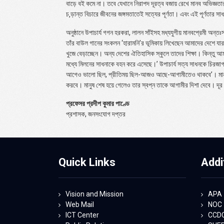
বাড়ে বই কমে না। তবে যেখানে নিরাপদ দূরত্ব বজায় রেখে মানব অভিজ্ঞতার প
চ‚ড়ান্ত বিচারে জীবনের জঙ্গমতাতেই সত্যের পূর্ণতা। এবং এই পূর্ণতার 
অনুষ্ঠানে উপাচার্য গগন হরকরা, লালন সাঁইসহ মধ্যযুগীয় মানবপ্রেমী অন্তঃস
তাঁর বাউল গানের সংকলন ‘হারামনি’র ভূমিকায় লিখেছেন আমাদের দেশে যারা
খুজে বেড়াচ্ছেন। অন্য দেশের ঐতিহাসিক স্কুলে তাদের শিক্ষা। কিন্তু আ
মধ্যে মিলনের সাধনাকে বহন করে এসেছে।’ উপাচার্য সত্য সাধনকে চিরজা
আগেও ভালো ছিল, প্রীতিময় ছিল-আজও আছে-আগামীতেও থাকবে’। মানুষের 
করবে। মানুষ শেষ হয়ে গেলেও তার স্বপ্ন তাকে আগামীর দিশা দেবে। দ
প্রফেসর প্রদীপ কুমার পাণ্ডে
প্রশাসক, জনসংযোগ দপ্তর
Quick Links
Addi
Vision and Mission
APA
Web Mail
NOC
ICT Center
CCD