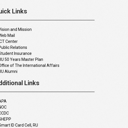
uick Links
Vision and Mission
Web Mail
ICT Center
Public Relations
Student Insurance
RU 50 Years Master Plan
Office of The International Affairs
RU Alumni
dditional Links
APA
NOC
CCDC
SHEPP
Smart ID Card Cell, RU