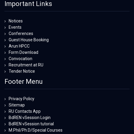
Important Links
Notices
Events
Conferences
Guest House Booking
Arun HPCC
Form Download
Convocation
Recruitment at RU
Tender Notice
Footer Menu
Privacy Policy
Sitemap
RU Contacts App
BdREN vSession Login
BdREN vSession tutorial
M.Phil/Ph.D/Special Courses