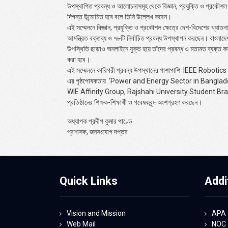
উপস্থাপিত প্রবন্ধ ও আলোচনাসমূহ থেকে বিজ্ঞান, প্রযুক্তি ও প্রকৌশল 
দিগন্ত উন্মোচিত হবে বলে তিনি উল্লেখ করেন।
এই সম্মেলনে বিজ্ঞান, প্রযুক্তি ও প্রকৌশল ক্ষেত্রে দেশ-বিদেশের খ্যাতন
আমন্ত্রিত বক্তব্য ও ৭৮টি নির্বাচিত প্রবন্ধ উপস্থাপন করছেন। বাংলাদে
উপস্থিতি ছাড়াও অনলাইনে যুক্ত হয়ে তাঁদের প্রবন্ধ ও মতামত ব্যক্ত 
করা হবে।
এই সম্মেলনে কারিগরী প্রবন্ধ উপস্থানের পাশাপাশি
IEEE Robotics
এর পৃষ্ঠপোষকতায়
‘Power and Energy Sector in Banglad
WIE Affinity Group, Rajshahi University Student Br
প্রতিষ্ঠানের শিক্ষক-শিক্ষার্থী ও গবেষকবৃন্দ অংশগ্রহণ করছেন।
অধ্যাপক প্রদীপ কুমার পাণ্ডে
প্রশাসক, জনসংযোগ দপ্তর
Quick Links
Addi
Vision and Mission
APA
Web Mail
NOC