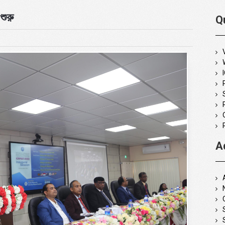
শুরু
Q
A