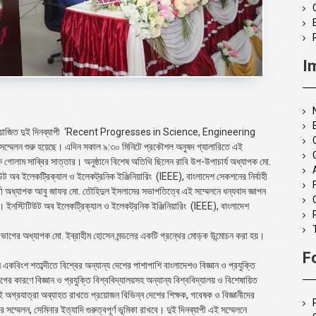
I
োজিত দুই দিনব্যাপী
‘Recent Progresses in Science, Engineering
 সম্মেলন শুরু হয়েছে। এদিন সকাল ৯:৩০ মিনিটে প্রকৌশল অনুষদ গ্যালারিতে এই
পক গোলাম সাব্বির সাত্তার। অনুষ্ঠানে বিশেষ অতিথি ছিলেন রাবি উপ-উপাচার্য অধ্যাপক মো.
উট অব ইলেকট্রিক্যাল ও ইলেকট্রনিক ইঞ্জিনিয়ারিং
(
IEEE
)
, বাংলাদেশ সেকশনের নির্বাহী
অধ্যাপক আবু জাফর মো. তৌহিদুল ইসলামের সভাপতিত্বে এই সম্মেলনে ধন্যবাদ জ্ঞাপন
ইনস্টিটিউট অব ইলেকট্রিক্যাল ও ইলেকট্রনিক ইঞ্জিনিয়ারিং
(
IEEE
)
, বাংলাদেশ
বিভাগের অধ্যাপক মো. ইব্রাহীম হোসেন মন্ডলের একটি গ্রন্থের মোড়ক উন্মোচন করা হয়।
F
ান একবিংশ শতাব্দীতে বিশ্বের অন্যান্য দেশের পাশাপাশি বাংলাদেশও বিজ্ঞান ও প্রযুক্তি
গের কারণে বিজ্ঞান ও প্রযুক্তি বিশ্ববিদ্যালয়সহ অন্যান্য বিশ্ববিদ্যালয় ও বিশেষায়িত
ই অগ্রযাত্রা অব্যাহত রাখতে প্রয়োজন বিভিন্ন দেশের শিক্ষক, গবেষক ও বিজ্ঞানীদের
ম্মেলন, সেমিনার ইত্যাদি গুরুত্বপূর্ণ ভূমিকা রাখবে। দুই দিনব্যাপী এই সম্মেলনে