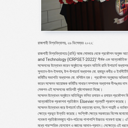
রাজশাহী বিশ্ববিদ্যালয়, ২৬ ডিসেম্বর ২০২২:
রাজশাহী বিশ্ববিদ্যালয়ে (রাবি) আজ সোমবার থেকে প্রকৌশল অনুষদ আয়
and Technology (ICRPSET-2022)’
শীর্ষক এক আন্তর্জাতিক
সম্মেলনের উদ্বোধন করেন অনুষ্ঠানের প্রধান অতিথি রাবি উপাচার্য অধ্যা
সুলতান-উল-ইসলাম, উপ-উপাচার্য অধ্যাপক মো. হুমায়ুন কবীর ও ইনস্টিটি
কমিটির সভাপতি অধ্যাপক মো. মশিউল হক। প্রকৌশল অনুষদের অধিকর্তা 
করেন সম্মেলন আয়োজক কমিটির সাধারণ সম্পাদক অধ্যাপক দীপঙ্কর দাস। 
সেকশন এই সম্মেলনের কারিগরী পৃষ্ঠপোষকতা দিচ্ছে।
সম্মেলন উদ্বোধন অনুষ্ঠানে অতিথিবৃন্দ ফলিত রসায়ন ও রসায়ন প্রকৌশল 
আন্তর্জাতিক প্রকাশনা প্রতিষ্ঠান
Elsevier
গ্রন্থটি প্রকাশ করেছে।
সম্মেলন উদ্বোধন করে উপাচার্য তাঁর বক্তব্যে বলেন, বিংশ শতাব্দী ও বর্তম
ক্ষেত্রে প্রভূত উন্নতি করেছে। সংশ্লিষ্ট ক্ষেত্রে সরকারের বিশেষ মনোযো
গবেষণা প্রতিষ্ঠানসমূহে পঠন-পাঠনের পাশাপাশি উচ্চতর গবেষণা হচ্ছে। এ
মধ্যে পারস্পরিক যোগযোগ ও জ্ঞানের আদান-প্রদান। সেক্ষেত্রে এই ধরনের স