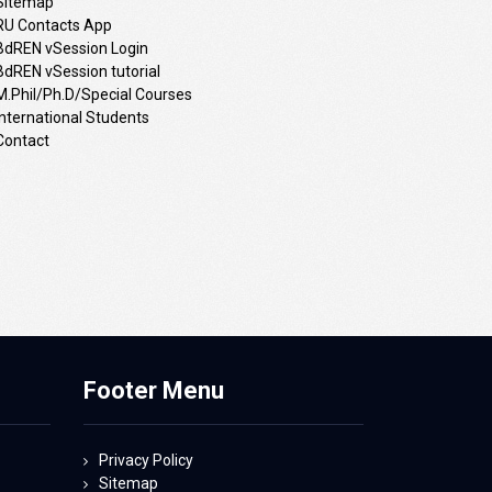
Sitemap
RU Contacts App
BdREN vSession Login
BdREN vSession tutorial
M.Phil/Ph.D/Special Courses
International Students
Contact
Footer Menu
Privacy Policy
Sitemap