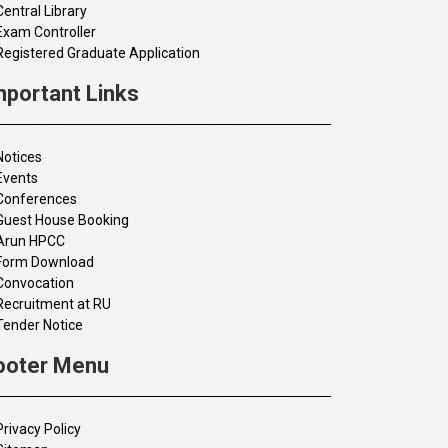
Central Library
Exam Controller
Registered Graduate Application
mportant Links
Notices
Events
Conferences
Guest House Booking
Arun HPCC
Form Download
Convocation
Recruitment at RU
Tender Notice
ooter Menu
Privacy Policy