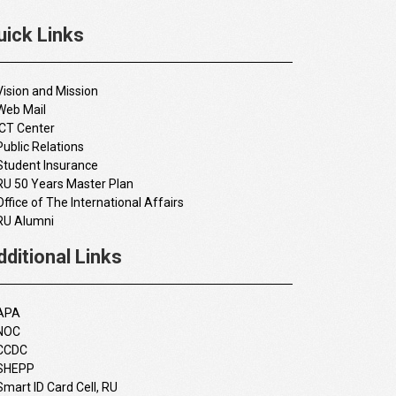
uick Links
Vision and Mission
Web Mail
ICT Center
Public Relations
Student Insurance
RU 50 Years Master Plan
Office of The International Affairs
RU Alumni
dditional Links
APA
NOC
CCDC
SHEPP
Smart ID Card Cell, RU