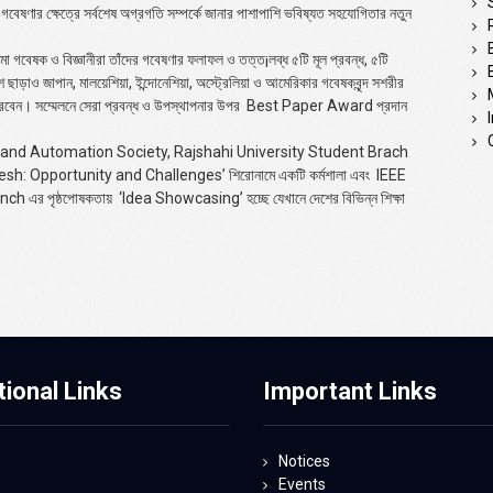
গবেষণার ক্ষেত্রে সর্বশেষ অগ্রগতি সম্পর্কে জানার পাশাপাশি ভবিষ্যত সহযোগিতার নতুন
ামা গবেষক ও বিজ্ঞানীরা তাঁদের গবেষণার ফলাফল ও তত্ত¡লব্ধ ৫টি মূল প্রবন্ধ, ৫টি
শ ছাড়াও জাপান, মালয়েশিয়া, ইন্দোনেশিয়া, অস্ট্রেলিয়া ও আমেরিকার গবেষকবৃন্দ সশরীর
করবেন। সম্মেলনে সেরা প্রবন্ধ ও উপস্থাপনার উপর
Best Paper Award
প্রদান
 and Automation Society, Rajshahi University Student Brach
esh: Opportunity and Challenges’
শিরোনামে একটি কর্মশালা এবং
IEEE
anch
এর পৃষ্ঠপোষকতায়
‘Idea Showcasing’
হচ্ছে যেখানে দেশের বিভিন্ন শিক্ষা
tional Links
Important Links
Notices
Events