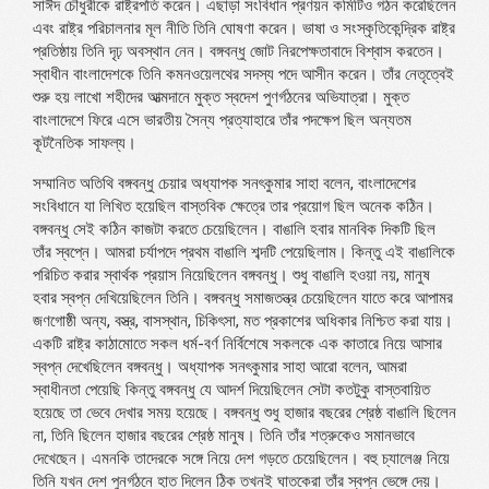
সাঈদ চৌধুরীকে রাষ্ট্রপতি করেন। এছাড়া সংবিধান প্রণয়ন কমিটিও গঠন করেছিলেন
এবং রাষ্ট্র পরিচালনার মূল নীতি তিনি ঘোষণা করেন। ভাষা ও সংস্কৃতিকেন্দ্রিক রাষ্ট্র
প্রতিষ্ঠায় তিনি দৃঢ় অবস্থান নেন। বঙ্গবন্ধু জোট নিরপেক্ষতাবাদে বিশ্বাস করতেন।
স্বাধীন বাংলাদেশকে তিনি কমনওয়েলথের সদস্য পদে আসীন করেন। তাঁর নেতৃত্বেই
শুরু হয় লাখো শহীদের আত্মদানে মুক্ত স্বদেশ পুণর্গঠনের অভিযাত্রা। মুক্ত
বাংলাদেশে ফিরে এসে ভারতীয় সৈন্য প্রত্যাহারে তাঁর পদক্ষেপ ছিল অন্যতম
কূটনৈতিক সাফল্য।
সম্মানিত অতিথি বঙ্গবন্ধু চেয়ার অধ্যাপক সনৎকুমার সাহা বলেন, বাংলাদেশের
সংবিধানে যা লিখিত হয়েছিল বাস্তবিক ক্ষেত্রে তার প্রয়োগ ছিল অনেক কঠিন।
বঙ্গবন্ধু সেই কঠিন কাজটা করতে চেয়েছিলেন। বাঙালি হবার মানবিক দিকটি ছিল
তাঁর স্বপ্নে। আমরা চর্যাপদে প্রথম বাঙালি শব্দটি পেয়েছিলাম। কিন্তু এই বাঙালিকে
পরিচিত করার স্বার্থক প্রয়াস নিয়েছিলেন বঙ্গবন্ধু। শুধু বাঙালি হওয়া নয়, মানুষ
হবার স্বপ্ন দেখিয়েছিলেন তিনি। বঙ্গবন্ধু সমাজতন্ত্র চেয়েছিলেন যাতে করে আপামর
জণগোষ্ঠী অন্য, বস্ত্র, বাসস্থান, চিকিৎসা, মত প্রকাশের অধিকার নিশ্চিত করা যায়।
একটি রাষ্ট্র কাঠামোতে সকল ধর্ম-বর্ণ নির্বিশেষে সকলকে এক কাতারে নিয়ে আসার
স্বপ্ন দেখেছিলেন বঙ্গবন্ধু। অধ্যাপক সনৎকুমার সাহা আরো বলেন, আমরা
স্বাধীনতা পেয়েছি কিন্তু বঙ্গবন্ধু যে আদর্শ দিয়েছিলেন সেটা কতটুকু বাস্তবায়িত
হয়েছে তা ভেবে দেখার সময় হয়েছে। বঙ্গবন্ধু শুধু হাজার বছরের শ্রেষ্ঠ বাঙালি ছিলেন
না, তিনি ছিলেন হাজার বছরের শ্রেষ্ঠ মানুষ। তিনি তাঁর শত্রুকেও সমানভাবে
দেখেছেন। এমনকি তাদেরকে সঙ্গে নিয়ে দেশ গড়তে চেয়েছিলেন। বহু চ্যালেঞ্জ নিয়ে
তিনি যখন দেশ পুনর্গঠনে হাত দিলেন ঠিক তখনই ঘাতকেরা তাঁর স্বপ্ন ভেঙ্গে দেয়।