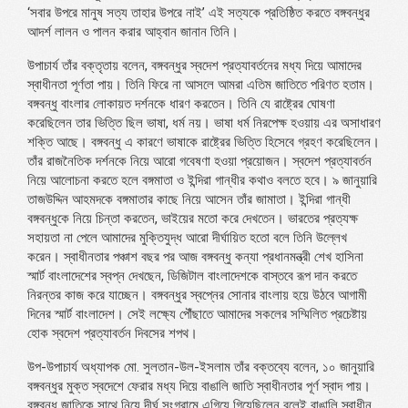
‘সবার উপরে মানুষ সত্য তাহার উপরে নাই’ এই সত্যকে প্রতিষ্ঠিত করতে বঙ্গবন্ধুর
আদর্শ লালন ও পালন করার আহ্বান জানান তিনি।
উপাচার্য তাঁর বক্তৃতায় বলেন, বঙ্গবন্ধুর স্বদেশ প্রত্যাবর্তনের মধ্য দিয়ে আমাদের
স্বাধীনতা পূর্ণতা পায়। তিনি ফিরে না আসলে আমরা এতিম জাতিতে পরিণত হতাম।
বঙ্গবন্ধু বাংলার লোকায়ত দর্শনকে ধারণ করতেন। তিনি যে রাষ্ট্রের ঘোষণা
করেছিলেন তার ভিত্তি ছিল ভাষা, ধর্ম নয়। ভাষা ধর্ম নিরপেক্ষ হওয়ায় এর অসাধারণ
শক্তি আছে। বঙ্গবন্ধু এ কারণে ভাষাকে রাষ্ট্রের ভিত্তি হিসেবে গ্রহণ করেছিলেন।
তাঁর রাজনৈতিক দর্শনকে নিয়ে আরো গবেষণা হওয়া প্রয়োজন। স্বদেশ প্রত্যাবর্তন
নিয়ে আলোচনা করতে হলে বঙ্গমাতা ও ইন্দিরা গান্ধীর কথাও বলতে হবে। ৯ জানুয়ারি
তাজউদ্দিন আহমদকে বঙ্গমাতার কাছে নিয়ে আসেন তাঁর জামাতা। ইন্দিরা গান্ধী
বঙ্গবন্ধুকে নিয়ে চিন্তা করতেন, ভাইয়ের মতো করে দেখতেন। ভারতের প্রত্যক্ষ
সহায়তা না পেলে আমাদের মুক্তিযুদ্ধ আরো দীর্ঘায়িত হতো বলে তিনি উল্লেখ
করেন। স্বাধীনতার পঞ্চাশ বছর পর আজ বঙ্গবন্ধু কন্যা প্রধানমন্ত্রী শেখ হাসিনা
স্মার্ট বাংলাদেশের স্বপ্ন দেখছেন, ডিজিটাল বাংলাদেশকে বাস্তবে রূপ দান করতে
নিরন্তর কাজ করে যাচ্ছেন। বঙ্গবন্ধুর স্বপ্নের সোনার বাংলায় হয়ে উঠবে আগামী
দিনের স্মার্ট বাংলাদেশ। সেই লক্ষ্যে পৌঁছাতে আমাদের সকলের সম্মিলিত প্রচেষ্টায়
হোক স্বদেশ প্রত্যাবর্তন দিবসের শপথ।
উপ-উপাচার্য অধ্যাপক মো. সুলতান-উল-ইসলাম তাঁর বক্তব্যে বলেন, ১০ জানুয়ারি
বঙ্গবন্ধুর মুক্ত স্বদেশে ফেরার মধ্য দিয়ে বাঙালি জাতি স্বাধীনতার পূর্ণ স্বাদ পায়।
বঙ্গবন্ধু জাতিকে সাথে নিয়ে দীর্ঘ সংগ্রামে এগিয়ে গিয়েছিলেন বলেই বাঙালি স্বাধীন