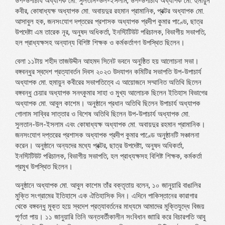
উপ-উপাচার্য অধ্যাপক মো. সুলতান-উল-ইসলাম, উপ-উপাচার্য অধ্যাপক মো. হুমায়ুন
কবীর, কোষাধ্যক্ষ অধ্যাপক মো. অবায়দুর রহমান প্রামানিক, প্রক্টর অধ্যাপক মো.
আসাবুল হক, জনসংযোগ দপ্তরের প্রশাসক অধ্যাপক প্রদীপ কুমার পাণ্ডে, ছাত্র
উপদেষ্টা এম তারেক নূর, অনুষদ অধিকর্তা, ইনস্টিটিউট পরিচালক, বিভাগীয় সভাপতি,
হল প্রাধ্যক্ষসহ অন্যান্য বিশিষ্ট শিক্ষক ও কর্মকর্তাগণ উপস্থিত ছিলেন।
বেলা ১১টায় শহীদ তাজউদ্দীন আহমদ সিনেট ভবনে অনুষ্ঠিত হয় আলোচনা সভা।
বঙ্গবন্ধুর স্বদেশ প্রত্যাবর্তন দিবস ২০২৩ উদযাপন কমিটির সভাপতি উপ-উপাচার্য
অধ্যাপক মো. হুমায়ুন কবীরের সভাপতিত্বে এ আয়োজনে সম্মানিত অতিথি ছিলেন
বঙ্গবন্ধু চেয়ার অধ্যাপক সনৎকুমার সাহা ও মুখ্য আলোচক ছিলেন ইতিহাস বিভাগের
অধ্যাপক মো. আবুল কাশেম। অনুষ্ঠানে প্রধান অতিথি ছিলেন উপাচার্য অধ্যাপক
গোলাম সাব্বির সাত্তার ও বিশেষ অতিথি ছিলেন উপ-উপাচার্য অধ্যাপক মো.
সুলতান-উল-ইসলাম এবং কোষাধ্যক্ষ অধ্যাপক মো. অবায়দুর রহমান প্রামানিক।
জনসংযোগ দপ্তরের প্রশাসক অধ্যাপক প্রদীপ কুমার পাণ্ডে অনুষ্ঠানটি সঞ্চালনা
করেন। অনুষ্ঠানে অন্যদের মধ্যে প্রক্টর, ছাত্র উপদেষ্টা, অনুষদ অধিকর্তা,
ইনস্টিটিউট পরিচালক, বিভাগীয় সভাপতি, হল প্রাধ্যক্ষসহ বিশিষ্ট শিক্ষক, কর্মকর্তা
প্রমুখ উপস্থিত ছিলেন।
অনুষ্ঠানে অধ্যাপক মো. আবুল কাশেম তাঁর বক্তৃতায় বলেন, ১০ জানুয়ারি বাঙালির
মুক্তি সংগ্রামের ইতিহাসে এক ঐতিহাসিক দিন। এদিনে পাকিস্তানের কারাগার
থেকে বঙ্গবন্ধু মুক্ত হয়ে স্বদেশ প্রত্যাবর্তনের মাধ্যমে আমাদের মুক্তিযুদ্ধে বিজয়
পূর্ণতা পায়। ১১ জানুয়ারি তিনি অন্তবর্তীকালীন সংবিধান জাারি করে বিচারপতি আবু