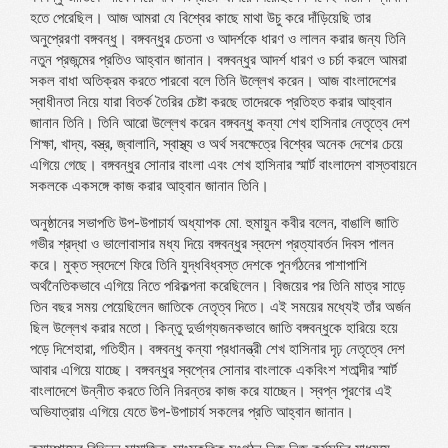
হতে পেরেছিল। আজ আমরা যে বিশ্বের কাছে মাথা উচু করে দাঁড়িয়েছি তার
অনুপ্রেরণা বঙ্গবন্ধু। বঙ্গবন্ধুর চেতনা ও আদর্শকে ধারণ ও লালন করার জন্য তিনি
নতুন প্রজন্মের প্রতিও আহ্বান জানান। বঙ্গবন্ধুর আদর্শ ধারণ ও চর্চা করলে আমরা
সকল বাধা অতিক্রম করতে পারবো বলে তিনি উল্লেখ করেন। আজ বাংলাদেশের
স্বাধীনতা নিয়ে যারা বিতর্ক তৈরির চেষ্টা করছে তাদেরকে প্রতিহত করার আহ্বান
জানান তিনি। তিনি আরো উল্লেখ করেন বঙ্গবন্ধু কন্যা শেখ হাসিনার নেতৃত্বে দেশ
শিক্ষা, খাদ্য, বস্ত্র, জ্বালানি, স্বাস্থ্য ও অর্থ সবক্ষেত্রে বিশ্বের অনেক দেশের চেয়ে
এগিয়ে গেছে। বঙ্গবন্ধুর সোনার বাংলা এবং শেখ হাসিনার স্মার্ট বাংলাদেশ বাস্তবায়নে
সকলকে একসঙ্গে কাজ করার আহ্বান জানান তিনি।
অনুষ্ঠানের সভাপতি উপ-উপাচার্য অধ্যাপক মো. হুমায়ুন কবীর বলেন, বাঙালি জাতি
গভীর শ্রদ্ধা ও ভালোবাসার মধ্য দিয়ে বঙ্গবন্ধুর স্বদেশ প্রত্যাবর্তন দিবস পালন
করে। মুক্ত স্বদেশে ফিরে তিনি যুদ্ধবিধ্বস্ত দেশকে পুনর্গঠনের পাশাপাশি
অর্থনৈতিকভাবে এগিয়ে নিতে পরিকল্পনা করেছিলেন। বিজয়ের পর তিনি মাত্র সাড়ে
তিন বছর সময় পেয়েছিলেন জাতিকে নেতৃত্ব দিতে। এই সময়ের মধ্যেই তাঁর অর্জন
ছিল উল্লেখ করার মতো। কিন্তু দুর্ভাগ্যজনকভাবে জাতি বঙ্গবন্ধুকে হারিয়ে হয়ে
পড়ে দিশেহারা, গতিহীন। বঙ্গবন্ধু কন্যা প্রধানন্ত্রী শেখ হাসিনার দৃঢ় নেতৃত্বে দেশ
আবার এগিয়ে যাচ্ছে। বঙ্গবন্ধুর স্বপ্নের সোনার বাংলাকে একবিংশ শতাব্দীর স্মার্ট
বাংলাদেশে উন্নীত করতে তিনি নিরন্তর কাজ করে যাচ্ছেন। স্বপ্ন পূরণের এই
অভিযাত্রায় এগিয়ে যেতে উপ-উপাচার্য সকলের প্রতি আহ্বান জানান।