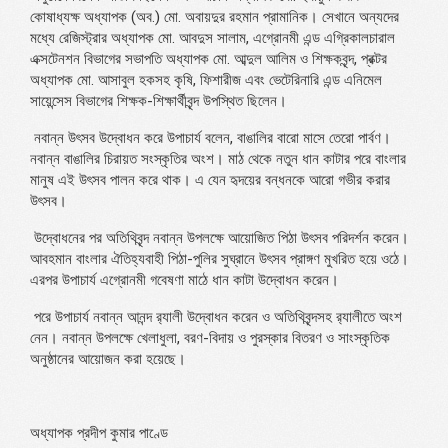
কোষাধ্যক্ষ অধ্যাপক (অব.) মো. অবায়দুর রহমান প্রামানিক। সেখানে অন্যদের
মধ্যে রেজিস্ট্রার অধ্যাপক মো. আবদুস সালাম, এগ্রোনমী এন্ড এগ্রিকালচারাল
এক্সটেনশন বিভাগের সভাপতি অধ্যাপক মো. আব্দুল আলিম ও শিক্ষকবৃন্দ, প্রক্টর
অধ্যাপক মো. আসাবুল হকসহ কৃষি, ফিশারীজ এবং ভেটেরিনারি এন্ড এনিমেল
সায়েন্সেস বিভাগের শিক্ষক-শিক্ষার্থীবৃন্দ উপস্থিত ছিলেন।
নবান্ন উৎসব উদ্বোধন করে উপাচার্য বলেন, বাঙালির বারো মাসে তেরো পার্বণ।
নবান্ন বাঙালির চিরায়ত সংস্কৃতির অংশ। মাঠ থেকে নতুন ধান কাটার পরে বাংলার
মানুষ এই উৎসব পালন করে থাক। এ যেন হৃদয়ের বন্ধনকে আরো গভীর করার
উৎসব।
উদ্বোধনের পর অতিথিবৃন্দ নবান্ন উপলক্ষে আয়োজিত পিঠা উৎসব পরিদর্শন করেন।
আবহমান বাংলার ঐতিহ্যবাহী পিঠা-পুলির সুঘ্রানে উৎসব প্রাঙ্গণ মুখরিত হয়ে ওঠে।
এরপর উপাচার্য এগ্রোনমী গবেষণা মাঠে ধান কাটা উদ্বোধন করেন।
পরে উপাচার্য নবান্ন আনন্দ র‌্যালী উদ্বোধন করেন ও অতিথিবৃন্দসহ র‌্যালীতে অংশ
নেন। নবান্ন উপলক্ষে খেলাধুলা, বরণ-বিদায় ও পুরস্কার বিতরণ ও সাংস্কৃতিক
অনুষ্ঠানের আয়োজন করা হয়েছে।
অধ্যাপক প্রদীপ কুমার পাণ্ডে