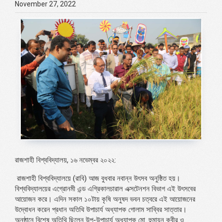
November 27, 2022
রাজশাহী বিশ্ববিদ্যালয়, ১৬ নভেম্বর ২০২২:
রাজশাহী বিশ্ববিদ্যালয়ে (রাবি) আজ বুধবার নবান্ন উৎসব অনুষ্ঠিত হয়।
বিশ্ববিদ্যালয়ের এগ্রোনমী এন্ড এগ্রিকালচারাল এক্সটেনশন বিভাগ এই উৎসবের
আয়োজন করে। এদিন সকাল ১০টায় কৃষি অনুষদ ভবন চত্বরে এই আয়োজনের
উদ্বোধন করেন প্রধান অতিথি উপাচার্য অধ্যাপক গোলাম সাব্বির সাত্তার।
অনুষ্ঠানে বিশেষ অতিথি ছিলেন উপ-উপাচার্য অধ্যাপক মো. হুমায়ুন কবীর ও