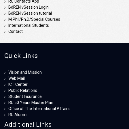
RU Contacts App
BdREN vSession Login
BdREN vSession tutorial
M.Phil/Ph.D/Special Courses
International Students
Contact
Quick Links
Vision and Mission
Web Mail
ICT Center
Public Relations
Student Insurance
RU 50 Years Master Plan
Office of The International Affairs
RU Alumni
Additional Links