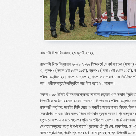
রাজশাহী বিশ্ববিদ্যালয়, ২৬ জুলাই ২০২২:
রাজশাহী বিশ্ববিদ্যালয়ে ২০২১-২০২২ শিক্ষাবর্ষে ১ম বর্ষ স্নাতক (সম্মান)
এ, গ্রুপ-১ (সকাল ৯টা থেকে ১০টা), গ্রুপ-২ (বেলা ১১টা থেকে ১২টা), গ
পরীক্ষা অনুষ্ঠিত হয়। গ্রুপ-১, গ্রুপ-২, গ্রুপ-৩ ও গ্রুপ-৪ এ নিবন্ধি
জন। পরীক্ষাসমূহে উপস্থিতির হার ছিল প্রায় ৯০ শতাংশ।
সকাল ৯:৩০ মিনিটে ডীনস কমপ্লেক্সের সামনের চত্বরে এক সংবাদ ব্রিফিংয়ে 
শিক্ষার্থী ও অভিভাবকদের ধন্যবাদ জানান। বিশেষ করে পরীক্ষা অনুষ্ঠানে সহ
রক্ষাকারী কর্তৃপক্ষ, মাননীয় সিটি মেয়র ও স্থানীয় জনপ্রশাসন, বিদ্যুৎ বিভ
সহযোগিতা পাওয়া যাবে বলেও তিনি আশাবাদ ব্যক্ত করেন। প্রসঙ্গক্রমে স
সুষ্ঠুভাবে সম্পন্ন করতে মহানগর পুলিশের গৃহীত পদক্ষেপ সম্পর্কে গণমাধ
সেখানে অন্যদের মধ্যে উপ-উপাচার্য প্রফেসর চৌধুরী মো. জাকারিয়া, উপ
রহমান প্রামানিক, প্রক্টর প্রফেসর মো. আসাবুল হক, ছাত্র উপদেষ্টা এম