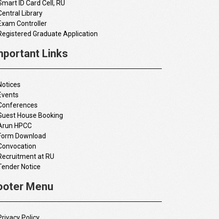
Smart ID Card Cell, RU
Central Library
Exam Controller
Registered Graduate Application
mportant Links
Notices
Events
Conferences
Guest House Booking
Arun HPCC
Form Download
Convocation
Recruitment at RU
Tender Notice
ooter Menu
Privacy Policy