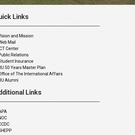
uick Links
Vision and Mission
Web Mail
ICT Center
Public Relations
Student Insurance
RU 50 Years Master Plan
Office of The International Affairs
RU Alumni
dditional Links
APA
NOC
CCDC
SHEPP