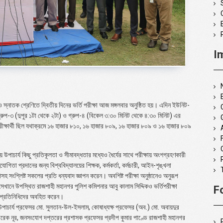
I
 ও স্নাতক শ্রেণিতে দ্বিতীয় দিনের ভর্তি পরীক্ষা আজ মঙ্গলবার অনুষ্ঠিত হয়। এদিন ইউনিট-
্রুপ-৩ (দুপুর ১টা থেকে ২টা) ও গ্রুপ-৪ (বিকেল ৩:৩০ মিনিট থেকে ৪:৩০ মিনিট) এর
ত পরীক্ষার্থী ছিল যথাক্রমে ১৬ হাজার ৮১০, ১৬ হাজার ৮০৯, ১৬ হাজার ৮০৯ ও ১৬ হাজার ৮০৯
উপাচার্য কিছু প্রতিকূলতা ও সীমাবদ্ধতার মধ্যেও ধৈর্যের সাথে পরীক্ষায় অংশগ্রহণকারী
যোগিতা প্রদানের জন্য বিশ্ববিদ্যালয়ের শিক্ষক, কর্মকর্তা, কর্মচারী, আইন-শৃঙ্খলা
াগসহ সংশ্লিষ্ট সকলের প্রতি ধন্যবাদ জ্ঞাপন করেন। অবশিষ্ট পরীক্ষা অনুষ্ঠানেও অনুরূপ
েখানে উপস্থিত রাজশাহী মহানগর পুলিশ কমিশনার আবু কালাম সিদ্দিকও ভর্তিপরীক্ষা
F
্যম প্রতিনিধিদের অবহিত করেন।
-উপাচার্য প্রফেসর মো. সুলতান-উল-ইসলাম, কোষাধ্যক্ষ প্রফেসর (অব.) মো. অবায়দুর
 তারেক নূর, জনসংযোগ দপ্তরের প্রশাসক প্রফেসর প্রদীপ কুমার পাণ্ডে রাজশাহী মহানগর