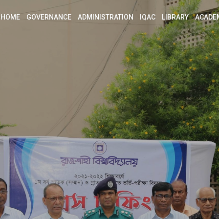
HOME
GOVERNANCE
ADMINISTRATION
IQAC
LIBRARY
ACADE