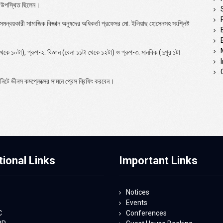
ুখ উপস্থিত ছিলেন।
ান সমন্বয়কারী সামাজিক বিজ্ঞান অনুষদের অধিকর্তা প্রফেসর মো. ইলিয়াছ হোসেনসহ সংশ্লিষ্ট
 থেকে ১০টা), গ্রুপ-২: বিজ্ঞান (বেলা ১১টা থেকে ১২টা) ও গ্রুপ-৩: মানবিক (দুপুর ১টা
নিটে ডীনস কমপ্লেক্সের সামনে প্রেস ব্রিফিং করবেন।
tional Links
Important Links
Notices
Events
C
Conferences