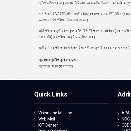
পুলিশ কমিশনার আবু কালাম সিদ্দিকসহ আরএমপির ঊর্ধ্বতন কর্মকর্তা প্রম
পরে উপাচার্য ‘এ’ ইউনিটের কেন্দ্রীয় নিয়ন্ত্রণ কক্ষে যান ও ইউনিটের প্রধ
অন্যদের সাথে পরীক্ষা নিয়ে কথা করেন।
ভর্তি পরীক্ষার তৃতীয় দিন বুধবার ‘বি’ ইউনিট গ্রুপ-১: বাণিজ্য (সকাল ৯টা
থেকে ২টা) এর পরীক্ষা অনুষ্ঠিত অনুষ্ঠিত হবে।
তৃতীয় দিনের পরীক্ষা নিয়ে উপাচার্য আগমী ২৭ জুলাই ২০২২ সকাল ৯:৩০ মি
প্রফেসর প্রদীপ কুমার পাণ্ডে
প্রশাসক, জনসংযোগ দপ্তর
Quick Links
Addi
Vision and Mission
APA
Web Mail
NOC
ICT Center
CCD