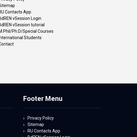
Sitemap
RU Contacts App
BdREN vSession Login
BdREN vSession tutorial
M.Phil/Ph.D/Special Courses
International Students
Contact
Footer Menu
Privacy Policy
Sitemap
RU Contacts App