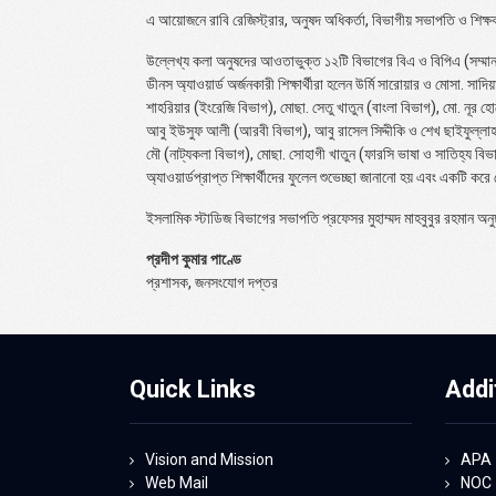
এ আয়োজনে রাবি রেজিস্ট্রার, অনুষদ অধিকর্তা, বিভাগীয় সভাপতি ও শিক্ষকবৃন
উল্লেখ্য কলা অনুষদের আওতাভুক্ত ১২টি বিভাগের বিএ ও বিপিএ (সম্মান) প
ডীনস অ্যাওয়ার্ড অর্জনকারী শিক্ষার্থীরা হলেন উর্মি সারোয়ার ও মোসা. 
শাহরিয়ার (ইংরেজি বিভাগ), মোছা. সেতু খাতুন (বাংলা বিভাগ), মো. নূর 
আবু ইউসুফ আলী (আরবী বিভাগ), আবু রাসেল সিদ্দীকি ও শেখ ছাইফুল্লাহ জি
মৌ (নাট্যকলা বিভাগ), মোছা. সোহাগী খাতুন (ফারসি ভাষা ও সাতিহ্য বিভ
অ্যাওয়ার্ডপ্রাপ্ত শিক্ষার্থীদের ফুলেল শুভেচ্ছা জানানো হয় এবং একটি কর
ইসলামিক স্টাডিজ বিভাগের সভাপতি প্রফেসর মুহাম্মদ মাহবুবুর রহমান অনুষ
প্রদীপ কুমার পাণ্ডে
প্রশাসক, জনসংযোগ দপ্তর
Quick Links
Addi
Vision and Mission
APA
Web Mail
NOC