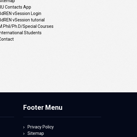
Sitemap
RU Contacts App
BdREN vSession Login
BdREN vSession tutorial
M.Phil/Ph.D/Special Courses
International Students
Contact
Footer Menu
Privacy Policy
Sitemap