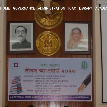
HOME
GOVERNANCE
ADMINISTRATION
IQAC
LIBRARY
ACADE