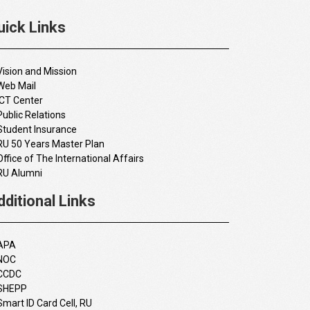
uick Links
Vision and Mission
Web Mail
ICT Center
Public Relations
Student Insurance
RU 50 Years Master Plan
Office of The International Affairs
RU Alumni
dditional Links
APA
NOC
CCDC
SHEPP
Smart ID Card Cell, RU