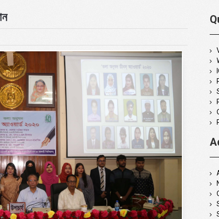
ান
Q
A