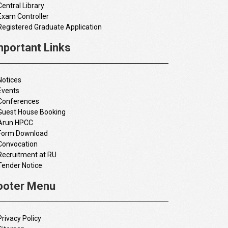
Central Library
Exam Controller
Registered Graduate Application
mportant Links
Notices
Events
Conferences
Guest House Booking
Arun HPCC
Form Download
Convocation
Recruitment at RU
Tender Notice
ooter Menu
Privacy Policy