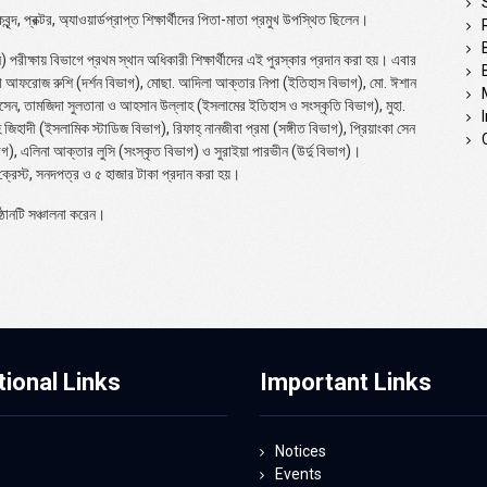
্দ, প্রক্টর, অ্যাওয়ার্ডপ্রাপ্ত শিক্ষার্থীদের পিতা-মাতা প্রমুখ উপস্থিত ছিলেন।
রীক্ষায় বিভাগে প্রথম স্থান অধিকারী শিক্ষার্থীদের এই পুরস্কার প্রদান করা হয়। এবার
সাদিয়া আফরোজ রুশি (দর্শন বিভাগ), মোছা. আদিলা আক্তার নিপা (ইতিহাস বিভাগ), মো. ঈশান
হোসেন, তামজিদা সুলতানা ও আহসান উল্লাহ (ইসলামের ইতিহাস ও সংস্কৃতি বিভাগ), মুহা.
হাদী (ইসলামিক স্টাডিজ বিভাগ), রিফাহ্ নানজীবা প্রমা (সঙ্গীত বিভাগ), প্রিয়াংকা সেন
াগ), এলিনা আক্তার লুসি (সংস্কৃত বিভাগ) ও সুরাইয়া পারভীন (উর্দু বিভাগ)।
ে ক্রেস্ট, সনদপত্র ও ৫ হাজার টাকা প্রদান করা হয়।
্ঠানটি সঞ্চালনা করেন।
tional Links
Important Links
Notices
Events