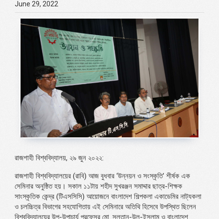
June 29, 2022
রাজশাহী বিশ্ববিদ্যালয়, ২৯ জুন ২০২২:
রাজশাহী বিশ্ববিদ্যালয়ের (রাবি) আজ বুধবার ‘উন্নয়ন ও সংস্কৃতি’ শীর্ষক এক
সেমিনার অনুষ্ঠিত হয়। সকাল ১১টায় শহীদ সুখরঞ্জন সমাদ্দার ছাত্র-শিক্ষক
সাংস্কৃতিক কেন্দ্র (টিএসসিসি) আয়োজনে বাংলাদেশ শিল্পকলা একাডেমির নাট্যকলা
ও চলচ্চিত্র বিভাগের সহযোগিতায় এই সেমিনারে অতিথি হিসেবে উপস্থিত ছিলেন
বিশ্ববিদ্যালয়ের উপ-উপাচার্য প্রফেসর মো. সুলতান-উল-ইসলাম ও বাংলাদেশ