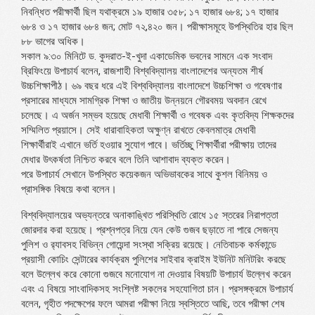
নিবন্ধিত পরীক্ষার্থী ছিল যথাক্রমে ১৯ হাজার ৩৫৮; ১৭ হাজার ৬৮৪; ১৭ হাজার
৬৮৪ ও ১৭ হাজার ৬৮৪ জন; মোট ৭২,৪২০ জন। পরীক্ষাসমূহে উপস্থিতির হার ছিল
৮৮ ভাগের অধিক।
সকাল ৯:৩০ মিনিটে ড. কুদরাত-ই-খুদা একাডেমিক ভবনের সামনে এক সংবাদ
ব্রিফিংয়ে উপাচার্য বলেন, রাজশাহী বিশ্ববিদ্যালয় বাংলাদেশের অন্যতম শীর্ষ
উচ্চশিক্ষাপীঠ। ৬৯ বছর ধরে এই বিশ্ববিদ্যালয় বাংলাদেশে উচ্চশিক্ষা ও গবেষণার
প্রসারের মাধ্যমে সামগ্রিক শিক্ষা ও জাতীয় উন্নয়নে গৌরবময় অবদান রেখে
চলেছে। এ অর্জন সম্ভব হয়েছে মেধাবী শিক্ষার্থী ও গবেষক এবং কৃতবিদ্য শিক্ষকদের
সম্মিলিত প্রয়াসে। সেই ধারাবাহিকতা অক্ষুণ্ন রাখতে কেবলমাত্র মেধাবী
শিক্ষার্থীরাই এখানে ভর্তি হওয়ার সুযোগ পাবে। ভর্তিচ্ছু শিক্ষার্থীরা পরীক্ষায় তাদের
মেধার উৎকর্ষতা নিশ্চিত করবে বলে তিনি আশাবাদ ব্যক্ত করেন।
পরে উপাচার্য সেখানে উপস্থিত কয়েকজন অভিভাবকের সাথে কুশল বিনিময় ও
প্রাসঙ্গিক বিষয়ে কথা বলেন।
বিশ্ববিদ্যালয়ের অভ্যন্তরে অনাকাঙ্খিত পরিস্থিতি রোধে ১৫ স্তরের নিরাপত্তা
জোরদার করা হয়েছে। প্রশ্নপত্র নিয়ে যেন কেউ গুজব ছড়াতে না পারে সেজন্য
পুলিশ ও র‌্যাবসহ বিভিন্ন গোয়েন্দা সংস্থা সক্রিয় রয়েছে। নেতিবাচক কর্মকান্ডে
প্রয়াসী কোচিং সেন্টারের কার্যক্রম পুলিশের সাইবার ক্রাইম ইউনিট মনিটরিং করছে
বলে উল্লেখ করে কোনো গুজবে মনোযোগ না দেওয়ার বিষয়টি উপাচার্য উল্লেখ করেন
এবং এ বিষয়ে সাংবাদিকসহ সংশ্লিষ্ট সকলের সহযোগিতা চান। প্রসঙ্গক্রমে উপাচার্য
বলেন, গৃহীত পদক্ষেপের ফলে আমরা পরীক্ষা নিয়ে স্বস্তিতে আছি, তবে পরীক্ষা শেষ