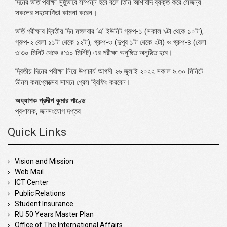
দিনের ভর্তি পরীক্ষা সুষ্ঠুভাবে সম্পন্ন হবে বলে তিনি আশাবাদ ব্যক্ত করে সেজন্য
সকলের সহযোগিতা কামনা করেন।
ভর্তি পরীক্ষার দ্বিতীয় দিন মঙ্গলবার ‘এ’ ইউনিট গ্রুপ-১ (সকাল ৯টা থেকে ১০টা),
গ্রুপ-২ বেলা ১১টা থেকে ১২টা), গ্রুপ-৩ (দুপুর ১টা থেকে ২টা) ও গ্রুপ-৪ (বেলা
৩:৩০ মিনিট থেকে ৪:৩০ মিনিট) এর পরীক্ষা অনুষ্ঠিত অনুষ্ঠিত হবে।
দ্বিতীয় দিনের পরীক্ষা নিয়ে উপাচার্য আগমী ২৬ জুলাই ২০২২ সকাল ৯:৩০ মিনিটে
ডীনস কমপ্লেক্সের সামনে প্রেস ব্রিফিং করবেন।
অধ্যাপক প্রদীপ কুমার পাণ্ডে
প্রশাসক, জনসংযোগ দপ্তর
Quick Links
Vision and Mission
Web Mail
ICT Center
Public Relations
Student Insurance
RU 50 Years Master Plan
Office of The International Affairs