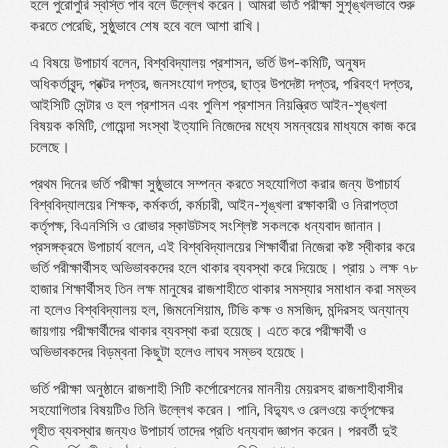
হলে পুরোপুরি স্বস্তি পাব বলে উল্লেখ করেন। আমরা ভর্তি পরীক্ষা সুশৃঙ্খলভাবে শুরু
করতে পেরেছি, সুষ্ঠুভাবে শেষ হবে বলে আশা রাখি।
এ বিষয়ে উপাচার্য বলেন, বিশ্ববিদ্যালয় প্রশাসন, ভর্তি উপ-কমিটি, অনুষদ
অধিকর্তাবৃন্দ, প্রক্টর দপ্তর, জনসংযোগ দপ্তর, ছাত্র উপদেষ্টা দপ্তর, পরিবহণ দপ্তর,
আইসিটি সেন্টার ও হল প্রশাসন এবং পুলিশ প্রশাসন নিয়ন্ত্রিত আইন-শৃঙ্খলা
বিষয়ক কমিটি, গোয়েন্দা সংস্থা ইত্যাদি নিজেদের মধ্যে সমন্বয়ের মাধ্যমে কাজ করে
চলেছে।
প্রথম দিনের ভর্তি পরীক্ষা সুষ্ঠুভাবে সম্পন্ন করতে সহযোগিতা করার জন্য উপাচার্য
বিশ্ববিদ্যালয়ের শিক্ষক, কর্মকর্তা, কর্মচারী, আইন-শৃঙ্খলা রক্ষাকারী ও নিরাপত্তা
কর্তৃপক্ষ, বিএনসিসি ও রোভার স্কাউটসহ সংশ্লিষ্ট সকলকে ধন্যবাদ জানান।
প্রসঙ্গক্রমে উপাচার্য বলেন, এই বিশ্ববিদ্যালয়ের শিক্ষার্থীরা নিজেরা কষ্ট স্বীকার করে
ভর্তি পরীক্ষার্থীসহ অভিভাবকদের হলে থাকার ব্যবস্থা করে দিয়েছে। প্রায় ১ লক্ষ ৭৮
হাজার শিক্ষার্থীসহ তিন লক্ষ মানুষের রাজশাহীতে থাকার সমস্যার সমাধান করা সম্ভব
না হলেও বিশ্ববিদ্যালয় হল, জিমনেশিয়াম, টিভি কক্ষ ও মসজিদ, মন্দিরসহ অন্যান্য
জায়গায় পরীক্ষার্থীদের থাকার ব্যবস্থা করা হয়েছে। এতে করে পরীক্ষার্থী ও
অভিভাবকদের বিড়ম্বনা কিছুটা হলেও লাঘব সম্ভব হয়েছে।
ভর্তি পরীক্ষা অনুষ্ঠানে রাজশাহী সিটি কর্পোরেশনের মাননীয় মেয়রসহ রাজশাহীবাসীর
সহযোগিতার বিষয়টিও তিনি উল্লেখ করেন। পানি, বিদ্যুৎ ও রেলওয়ে কর্তৃপক্ষের
গৃহীত ব্যবস্থার জন্যও উপাচার্য তাদের প্রতি ধন্যবাদ জ্ঞাপন করেন। পরবর্তী দুই