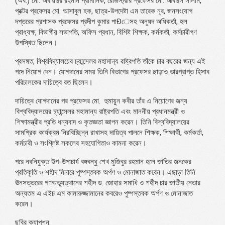
(অব.) মো. অবায়দুর রহমান প্রামানিক, রেজিস্ট্রার প্রফেসর মো. আবদুস সালাম,
প্রক্টর প্রফেসর মো. আসাবুল হক, ছাত্র-উপদেষ্টা এম তারেক নূর, জনসংযোগ
দপ্তরের প্রশাসক প্রফেসর প্রদীপ কুমার পাÐেসহ অনুষদ অধিকর্তা, হল
প্রাধ্যক্ষ, বিভাগীয় সভাপতি, অফিস প্রধান, বিশিষ্ট শিক্ষক, কর্মকর্তা, কর্মচারীগণ
উপস্থিত ছিলেন।
প্রসঙ্গত, বিশ্ববিদ্যালয়ের চ্যান্সেলর মহামান্য রাষ্ট্রপতি তাঁকে চার বছরের জন্য এই
পদে নিয়োগ দেন। যোগদানের সময় তিনি বিভাগের প্রফেসর ছাড়াও ভারপ্রাপ্ত হিসাব
পরিচালকের দায়িত্বে রত ছিলেন।
দায়িত্বে যোগদানের পর প্রফেসর মো. হুমায়ুন কবীর তাঁর এ নিয়োগের জন্য
বিশ্ববিদ্যালয়ের চ্যান্সেলর মহামান্য রাষ্ট্রপতি এবং মাননীয় প্রধানমন্ত্রী ও
শিক্ষামন্ত্রীর প্রতি ধন্যবাদ ও কৃতজ্ঞতা জ্ঞাপন করেন। তিনি বিশ্ববিদ্যালয়ের
সামগ্রিক কার্যক্রম নিরবিচ্ছিন্ন রাখাসহ দায়িত্ব পালনে শিক্ষক, শিক্ষার্থী, কর্মকর্তা,
কর্মচারী ও সংশ্লিষ্ট সকলের সহযোগিতাও কামনা করেন।
পরে নবনিযুক্ত উপ-উপাচার্য বঙ্গবন্ধু শেখ মুজিবুর রহমান হলে জাতির জনকের
প্রতিকৃতি ও শহীদ মিনারে পুষ্পস্তবক অর্পণ ও মোনাজাত করেন। এছাড়া তিনি
ঊনসত্তরের গণঅভ্যুত্থানের শহীদ ড. জোহার সমাধি ও শহীদ চার জাতীয় নেতার
অন্যতম এ এইচ এম কামারুজ্জামানের কবরেও পুষ্পস্তবক অর্পণ ও মোনাজাত
করেন।
ছবির ক্যাপশন: