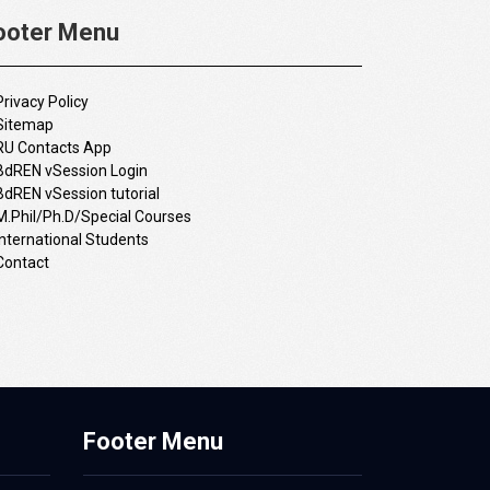
ooter Menu
Privacy Policy
Sitemap
RU Contacts App
BdREN vSession Login
BdREN vSession tutorial
M.Phil/Ph.D/Special Courses
International Students
Contact
Footer Menu