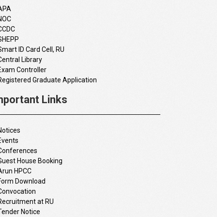
APA
NOC
CCDC
SHEPP
Smart ID Card Cell, RU
Central Library
Exam Controller
Registered Graduate Application
mportant Links
Notices
Events
Conferences
Guest House Booking
Arun HPCC
Form Download
Convocation
Recruitment at RU
Tender Notice