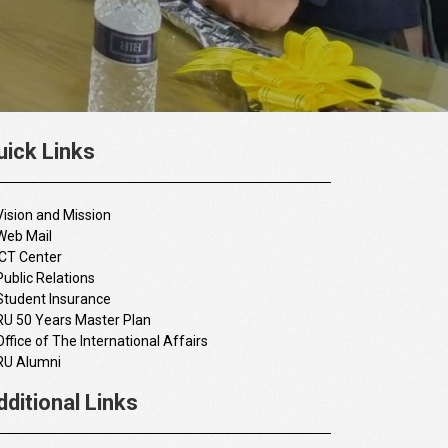
uick Links
Vision and Mission
Web Mail
ICT Center
Public Relations
Student Insurance
RU 50 Years Master Plan
Office of The International Affairs
RU Alumni
dditional Links