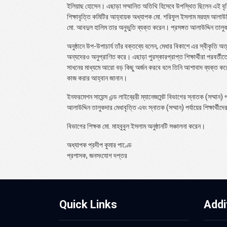
ইলিয়াছ হোসেন। এছাড়া সম্মানিত অতিথি হিসেবে উপস্থিত ছিলেন এই বৃত
শিক্ষাবৃত্তি কমিটির আহ্বায়ক অধ্যাপক মো. শরিফুল ইসলাম মরহুম আলাউদ্দ
মো. আবদুল হালিম তার অনুভুতি ব্যক্ত করেন। প্রসঙ্গত আলাউদ্দিন তালুক
অনুষ্ঠানে উপ-উপাচার্য তাঁর বক্তব্যে বলেন, মেধার বিকাশে এর স্বীকৃতি অত্য
অন্যদেরও অনুপ্রাণিত করে। এছাড়া পুরস্কারপ্রাপ্ত শিক্ষার্থীরা পরবর্তী
সাধনের মাধ্যমে আরো বড় কিছু অর্জন করবে বলে তিনি আশাবাদ ব্যক্ত করেন
কাজ করার আহ্বান জানান।
ইনফরমেশন সায়েন্স এন্ড লাইব্রেরী ম্যানেজমেন্ট বিভাগের স্নাতক (সম্মান)
আলাউদ্দিন তালুকদার মেধাবৃত্তি এবং স্নাতক (সম্মান) পর্যায়ের শিক্ষার্থ
বিভাগের শিক্ষক মো. মাহবুবুল ইসলাম অনুষ্ঠানটি সঞ্চালনা করেন।
অধ্যাপক প্রদীপ কুমার পাণ্ডে
প্রশাসক, জনসংযোগ দপ্তর
Quick Links
Addi