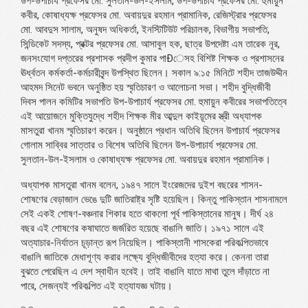
উপ-উপাচার্য প্রফেসর মো. সুলতান-উল-ইসলাম, উপ-উপাচার্য প্রফেসর মো. হুমায়ুন
কবীর, কোষাধ্যক্ষ প্রফেসর মো. অবায়দুর রহমান প্রামানিক, রেজিস্ট্রার প্রফেসর
মো. আবদুস সালাম, অনুষদ অধিকর্তা, ইনস্টিটিউট পরিচালক, বিভাগীয় সভাপতি,
সিন্ডিকেট সদস্য, প্রক্টর প্রফেসর মো. আসাবুল হক, ছাত্র উপদেষ্টা এম তারেক নূর,
জনসংযোগ দপ্তরের প্রশাসক প্রদীপ কুমার পাÐেসহ বিশিষ্ট শিক্ষক ও প্রশাসনের
ঊর্ধ্বতন কর্মকর্তা-কর্মচারীবৃন্দ উপস্থিত ছিলেন। সকাল ৯:১৫ মিনিটে শহীদ তাজউদ্দীন
আহমদ সিনেট ভবনে অনুষ্ঠিত হয় স্মৃতিচারণ ও আলোচনা সভা। শহীদ বুদ্ধিজীবী
দিবস পালন কমিটির সভাপতি উপ-উপাচার্য প্রফেসর মো. হুমায়ুন কবীরের সভাপতিত্বে
এই আয়োজনে মুক্তিযুদ্ধে শহীদ শিক্ষক মীর আব্দুল কাইয়ূমের স্ত্রী অধ্যাপক
মাসতুরা খানম স্মৃতিচারণ করেন। অনুষ্ঠানে প্রধান অতিথি ছিলেন উপাচার্য প্রফেসর
গোলাম সাব্বির সাত্তার ও বিশেষ অতিথি ছিলেন উপ-উপাচার্য প্রফেসর মো.
সুলতান-উল-ইসলাম ও কোষাধ্যক্ষ প্রফেসর মো. অবায়দুর রহমান প্রামানিক।
অধ্যাপক মাসতুরা খানম বলেন, ১৯৪৭ সালে ইংরেজদের দুইশ বছরের শাসন-
শোষণের বেড়াজাল ভেঙে দুটি জাতিরাষ্ট্র সৃষ্টি হয়েছিল। কিন্তু পাকিস্তান শাসনামলে
সেই একই শোষণ-বঞ্চনার শিকার হতে থাকলো পূর্ব পাকিস্তানের মানুষ। দীর্ঘ ২৪
বছর এই শোষণের কষাঘাতে জর্জরিত হয়েছে বাঙালি জাতি। ১৯৭১ সালে এই
অত্যাচার-নির্যাতন চূড়ান্ত রূপ নিয়েছিল। পাকিস্তানী শাসকেরা পরিকল্পিতভাবে
বাঙালি জাতিকে মেধাশূণ্য করার লক্ষ্যে বুদ্ধিজীবীদের হত্যা করে। কেননা তারা
বুঝতে পেরেছিল এ দেশ স্বাধীন হবেই। তাই বাঙালি যাতে মাথা তুলে দাঁড়াতে না
পারে, সেজন্যই পরিকল্পিত এই হত্যাযজ্ঞ ঘটায়।