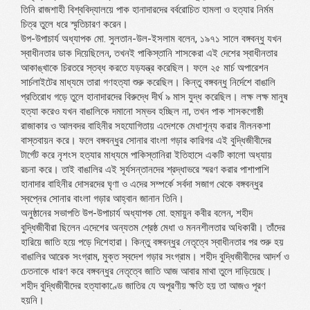
তিনি রাজশাহী বিশ্ববিদ্যালয়ে পাক হানাদারদের বর্বরোচিত হামলা ও হত্যার নির্মম
চিত্র তুলে ধরে স্মৃতিচারণ করেন।
উপ-উপাচার্য অধ্যাপক মো. সুলতান-উল-ইসলাম বলেন, ১৯৭১ সালে বঙ্গবন্ধু যখন
স্বাধীনতার ডাক দিয়েছিলেন, তখনই পাকিস্তানি শাসকেরা এই দেশের স্বাধীনতার
আকাঙ্খাকে চিরতরে স্তব্ধ করতে যড়যন্ত্র করেছিল। ফলে ২৫ মার্চ অপারেশন
সার্চলাইটের মাধ্যমে তারা গণহত্যা শুরু করেছিল। কিন্তু বঙ্গবন্ধু নির্দেশে বাঙালি
প্রতিরোধ গড়ে তুলে হানাদারদের বিরুদ্ধে দীর্ঘ ৯ মাস যুদ্ধ করেছিল। লক্ষ লক্ষ মানুষ
হত্যা করেও যখন বাঙালিকে দমানো সম্ভব হচ্ছিল না, তখন পাক শাসকগোষ্ঠী
রাজাকার ও আলবদর বাহিনীর সহযোগিতায় এদেশকে মেধাশূন্য করার নীলনকশা
বাস্তবায়ন করে। ফলে বঙ্গবন্ধুর সোনার বাংলা গড়ার কারিগর এই বুদ্ধিজীবীদের
টার্গেট করে নৃশংস হত্যার মাধ্যমে পাকিস্তানিরা ইতিহাসে একটি কালো অধ্যায়
রচনা করে। তাই বাঙালির এই সূর্যসন্তানদের শ্রদ্ধাভরে স্মরণ করার পাশাপাশি
হানাদার বাহিনীর দোসরদের ঘৃণা ও এদের সম্পর্কে সর্বদা সজাগ থেকে বঙ্গবন্ধুর
স্বপ্নের সোনার বাংলা গড়ার আহ্বান জানান তিনি।
অনুষ্ঠানের সভাপতি উপ-উপাচার্য অধ্যাপক মো. হুমায়ুন কবীর বলেন, শহীদ
বুদ্ধিজীবীরা ছিলেন এদেশের অন্যতম শ্রেষ্ঠ মেধা ও মননশীলতার অধিকারী। তাঁদের
হারিয়ে জাতি হয়ে পড়ে দিশেহারা। কিন্তু বঙ্গবন্ধুর নেতৃত্বে স্বাধীনতার পর শুরু হয়
বাঙালির আরেক সংগ্রাম, মুক্ত স্বদেশ গড়ার সংগ্রাম। শহীদ বুদ্ধিজীবীদের আদর্শ ও
চেতনাকে ধারণ করে বঙ্গবন্ধুর নেতৃত্বে জাতি আজ আবার মাথা তুলে দাড়িয়েছে।
শহীদ বুদ্ধিজীবীদের হত্যাকাণ্ডে জাতির যে অপূরণীয় ক্ষতি হয় তা আজও পূরণ
হয়নি।