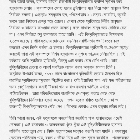
তিনি আরো বলেন, হানাদার বাহিনী রাজশাহী বিশ্ববিদ্যালয়ে ক্যাম্প স্থাপন করে
হত্যাযজ্ঞ চালায়। ক্যাম্পাসের জোহা হলের বন্দিশালায় ধরে নিয়ে আসা মানুষের উপর
নির্যাতন চলতো। এছাড়াও মন্নুজান হল, পশ্চিমপাড়ার ১৭ নম্বর কোয়াটার, জুবেরী
ভবনে তারা নির্যাতন কেন্দ্র গড়ে তোলে। যেখান থেকে প্রতিরাতে নিরীহ মানুষকে
নির্যাতন ও কান্নার আওয়াজ ভেসে আসত। ফলে সাধারণ মানুষ ভয়ে সেদিকে যেত
না। এসব নির্মমতা শুধু হানাদারের হাতে হয়নি। এই বিশ্ববিদ্যালয়ের শিক্ষকদের
হাতেও হয়েছে। পাকিস্তানের দোসরেরা বাঙালির স্বাধীনতার পথ চিরতরে বন্ধ
করতেই এসব নির্মম কর্মকাণ্ড চালায়। বিশ্ববিদ্যালয়ের প্রতিবাদী কণ্ঠগুলো স্তব্ধ
করতেই তারা এই ক্যাম্পাসে নির্মম হত্যাযজ্ঞ ও নৃশংস তাণ্ডব চালিয়েছিল। এই
বর্বরতায় আমি স্বামীকে হারিয়েছি, কিন্তু এটা কষ্টের চেয়ে বেশি গর্বের। তাই
বুদ্ধিজীবীদের চেতনা ও আদর্শ সবাইকে লালন করার আহ্বান জানান তিনি।
অনুষ্ঠানে উপাচার্য বলেন, ১৯৭১ সালে বাংলাদেশে বুদ্ধিজীবী হত্যার উদ্দেশ্য ছিল
বাঙালির স্বাধীনতার স্পৃহাকে স্তিমিত করা। তাই ইয়াহিয়া খান এই যজ্ঞ পরিচালনার
জন্য বেলুচিস্তানের কসাই টিক্কা খান ও রাও ফরমান আলীকে এখানে
পাঠিয়েছিলেন। তারা পরিকল্পিতভাবে বাঙালিকে মেধাশূন্য করতে বেছে বেছে
বুদ্ধিজীবীদের নির্মমভাবে হত্যা করেছে। তখন রক্তে রঞ্জিত হয়েছিল ঢাকা ও
রাজশাহী বিশ্ববিদ্যালয়সহ গোটা দেশ। বিশ্বের কোথাও এমন হত্যার নজির নাই।
তিনি আরো বলেন, এই হত্যাযজ্ঞে সহযোগিতা করেছিল পাক হানাদারদের এদেশি
দোসররা। এই রাজাকার ও আলবদরেরা খুঁজে খুঁঁজে এই বুদ্ধিজীবীদেরকে হানাদার
বাহিনীর হাতে তুলে দেয়। নির্মম হত্যাযজ্ঞের মধ্যেও বাঙালি দমে যায়নি। বঙ্গবন্ধুর
নেতৃত্বে প্রতিরোধ গড়ে, রক্ত ও জীবন দিয়ে এই দেশ মুক্ত করেছিল। প্রসঙ্গক্রমে