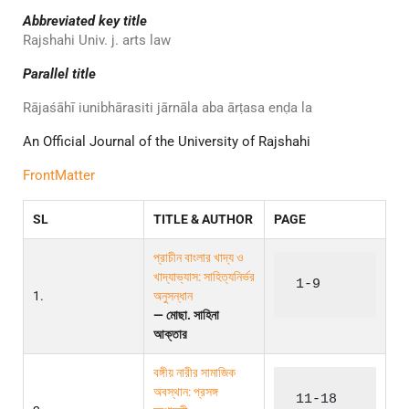
Abbreviated key title
Rajshahi Univ. j. arts law
Parallel title
Rājaśāhī iunibhārasiti jārnāla aba
ārṭasa enḍa la
An Official Journal of the University of Rajshahi
FrontMatter
SL
TITLE & AUTHOR
PAGE
প্রাচীন বাংলার খাদ্য ও
খাদ্যাভ্যাস: সাহিত্যনির্ভর
1-9
1.
অনুসন্ধান
— মোছা. সাহিনা
আক্তার
বঙ্গীয় নারীর সামাজিক
অবস্থান: প্রসঙ্গ
11-18