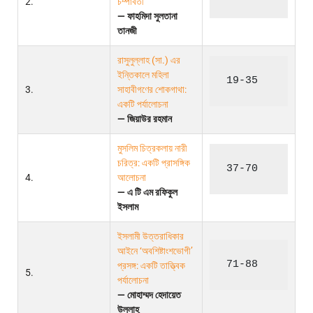
2.
চম্পাবতী
— ফাহমিদা সুলতানা
তানজী
রাসুলুল্লাহ (সা.) এর
ইন্তিকালে মহিলা
19-35
3.
সাহাবীগণের শোকগাথা:
একটি পর্যালোচনা
— জিয়াউর রহমান
মুসলিম চিত্রকলায় নারী
চরিত্র: একটি প্রাসঙ্গিক
37-70
4.
আলোচনা
— এ টি এম রফিকুল
ইসলাম
ইসলামী উত্তরাধিকার
আইনে ‘অবশিষ্টাংশভোগী’
71-88
প্রসঙ্গ: একটি তাত্ত্বিক
5.
পর্যালোচনা
— মোহাম্মদ হেদায়েত
উল্লাহ