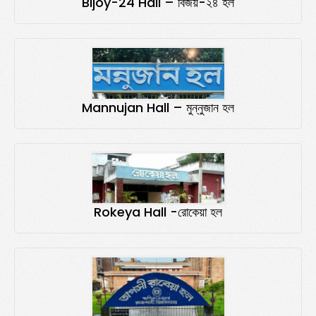
Bijoy-24 Hall – বিজয়-২৪ হল
Mannujan Hall – মুন্নুজান হল
Rokeya Hall -রোকেয়া হল