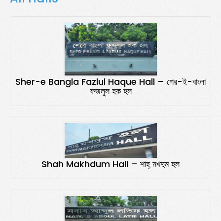
Sher-e Bangla Fazlul Haque Hall – শের-ই-বাংলা
ফজলুল হক হল
Shah Makhdum Hall – শাহ্‌ মখদুম হল