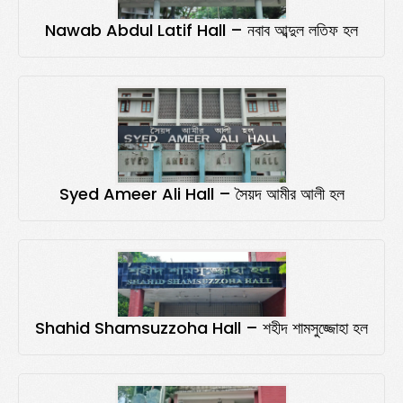
Nawab Abdul Latif Hall – নবাব আব্দুল লতিফ হল
Syed Ameer Ali Hall – সৈয়দ আমীর আলী হল
Shahid Shamsuzzoha Hall – শহীদ শামসুজ্জোহা হল