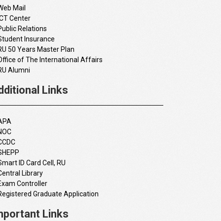
Web Mail
ICT Center
Public Relations
Student Insurance
RU 50 Years Master Plan
Office of The International Affairs
RU Alumni
dditional Links
APA
NOC
CCDC
SHEPP
Smart ID Card Cell, RU
Central Library
Exam Controller
Registered Graduate Application
mportant Links