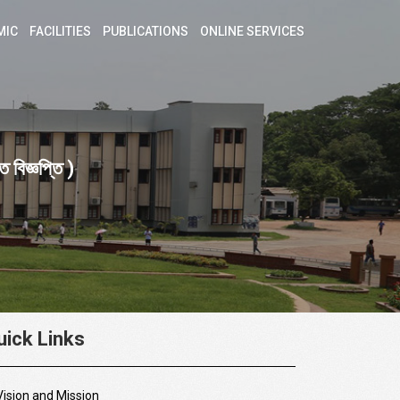
MIC
FACILITIES
PUBLICATIONS
ONLINE SERVICES
 বিজ্ঞপ্তি )
uick Links
Vision and Mission