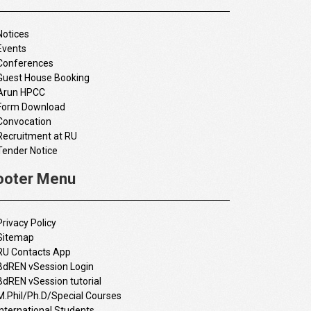
Notices
Events
Conferences
Guest House Booking
Arun HPCC
Form Download
Convocation
Recruitment at RU
Tender Notice
ooter Menu
Privacy Policy
Sitemap
RU Contacts App
BdREN vSession Login
BdREN vSession tutorial
M.Phil/Ph.D/Special Courses
International Students