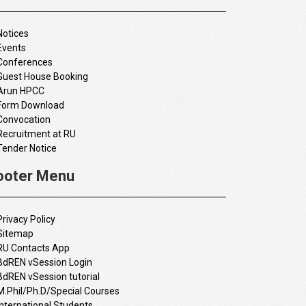
Notices
Events
Conferences
Guest House Booking
Arun HPCC
Form Download
Convocation
Recruitment at RU
Tender Notice
ooter Menu
Privacy Policy
Sitemap
RU Contacts App
BdREN vSession Login
BdREN vSession tutorial
M.Phil/Ph.D/Special Courses
International Students