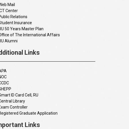
Web Mail
ICT Center
Public Relations
Student Insurance
RU 50 Years Master Plan
Office of The International Affairs
RU Alumni
dditional Links
APA
NOC
CCDC
SHEPP
Smart ID Card Cell, RU
Central Library
Exam Controller
Registered Graduate Application
mportant Links