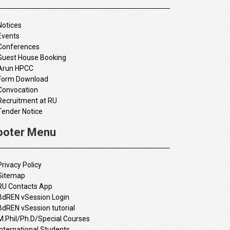
Notices
Events
Conferences
Guest House Booking
Arun HPCC
Form Download
Convocation
Recruitment at RU
Tender Notice
ooter Menu
Privacy Policy
Sitemap
RU Contacts App
BdREN vSession Login
BdREN vSession tutorial
M.Phil/Ph.D/Special Courses
International Students