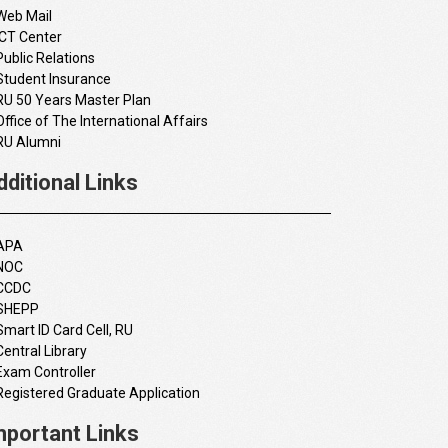
Web Mail
ICT Center
Public Relations
Student Insurance
RU 50 Years Master Plan
Office of The International Affairs
RU Alumni
dditional Links
APA
NOC
CCDC
SHEPP
Smart ID Card Cell, RU
Central Library
Exam Controller
Registered Graduate Application
mportant Links