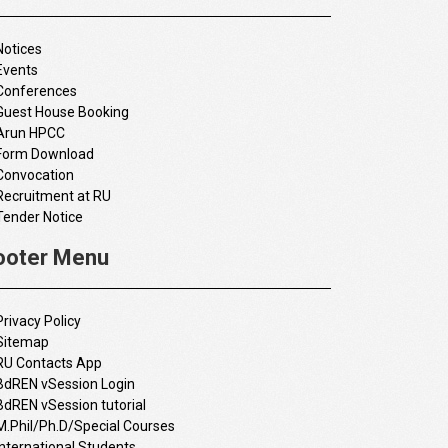
Notices
Events
Conferences
Guest House Booking
Arun HPCC
Form Download
Convocation
Recruitment at RU
Tender Notice
ooter Menu
Privacy Policy
Sitemap
RU Contacts App
BdREN vSession Login
BdREN vSession tutorial
M.Phil/Ph.D/Special Courses
International Students