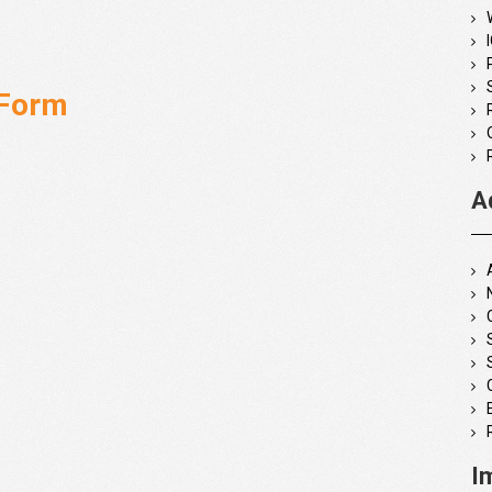
 Form
A
I