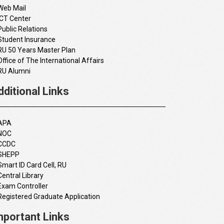
Web Mail
ICT Center
Public Relations
Student Insurance
RU 50 Years Master Plan
Office of The International Affairs
RU Alumni
dditional Links
APA
NOC
CCDC
SHEPP
Smart ID Card Cell, RU
Central Library
Exam Controller
Registered Graduate Application
mportant Links