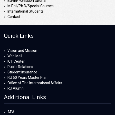
BdREN vSession tutorial
M.Phil/Ph.D/Special Courses
International Students
Contact
Quick Links
Vision and Mission
Web Mail
ICT Center
Public Relations
Student Insurance
RU 50 Years Master Plan
Office of The International Affairs
RU Alumni
Additional Links
APA