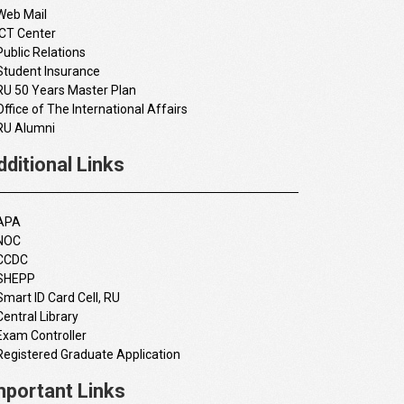
Web Mail
ICT Center
Public Relations
Student Insurance
RU 50 Years Master Plan
Office of The International Affairs
RU Alumni
dditional Links
APA
NOC
CCDC
SHEPP
Smart ID Card Cell, RU
Central Library
Exam Controller
Registered Graduate Application
mportant Links