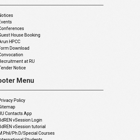
Notices
Events
Conferences
Guest House Booking
Arun HPCC
Form Download
Convocation
Recruitment at RU
Tender Notice
ooter Menu
Privacy Policy
Sitemap
RU Contacts App
BdREN vSession Login
BdREN vSession tutorial
M.Phil/Ph.D/Special Courses
International Students