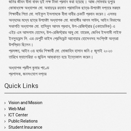
জনির জীবন বীমা বাবদ দুই লক্ষ টাকা প্রদান করা হয়েছে। আজ সোমবার দুপুরে
কোষাধ্যক্ষ অধ্যাপক মো. অবায়দুর রহমান প্রামানিক ছাত্র-উপদেষ্টা দপ্তরে মরহুম
শিক্ষার্থীর পিতা মো. সাইফুল ইসলামকে বীমা দাবীর চেকটি প্রদান করেন। এসময়
অন্যদের মধ্যে ছাত্র উপদেষ্টা অধ্যাপক মো. জাহাঙ্গীর আলম সাউদ, আইন বিভাগের
সভাপতি অধ্যাপক মো. হাসিবুল আলম প্রধান, উপ-রেজিস্ট্রার (একাডেমিক) এ
এইচ এম আসলাম হোসেন, উপ-রেজিস্ট্রার আবু মো. তারেক, জেনিথ ইসলামী লাইফ
ইনস্যুরেন্স লি. এর ডেপুটি ভাইস প্রেসিডেন্ট আনোয়ার হোসেনসহ সংশ্লিষ্ট অন্যরা
উপস্থিত ছিলেন।
প্রসঙ্গত, আইন ৩য় বর্ষের শিক্ষার্থী মো. মোজাহিদ হাসান জনি ৫ জুলাই ২০২৩
তারিখে ম্যালেরিয়া ও জন্ডিস আক্রান্ত হয়ে ইন্তেকাল করেন।
অধ্যাপক প্রদীপ কুমার পাণ্ডে
প্রশাসক, জনসংযোগ দপ্তর
Quick Links
Vision and Mission
Web Mail
ICT Center
Public Relations
Student Insurance