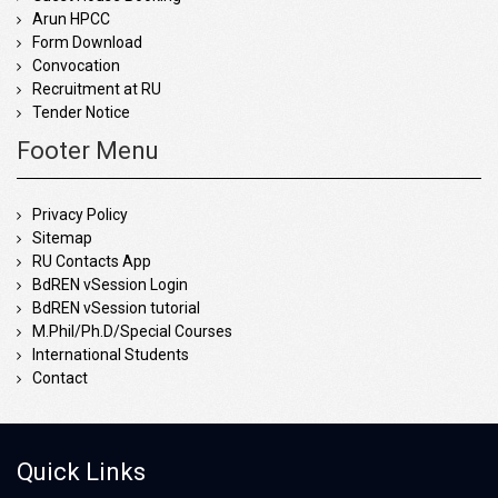
Arun HPCC
Form Download
Convocation
Recruitment at RU
Tender Notice
Footer Menu
Privacy Policy
Sitemap
RU Contacts App
BdREN vSession Login
BdREN vSession tutorial
M.Phil/Ph.D/Special Courses
International Students
Contact
Quick Links