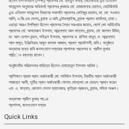
ছিলেন উপ-উপাচার্য (শিক্ষা) প্রফেসর মো. হুমায়ুন কবীর, ভেটেরিনারি এন্ড এনিমেল
সায়েন্সেস অনুষদের অধিকর্তা প্রফেসর খন্দকার মো: মোজাফফর হোসেন, ভেটেরিনারি
এন্ড এনিমেল সায়েন্সেস বিভাগের সভাপতি প্রফেসর মোইজুর রহমান, ডা: মো: শওকত
আলি, এ.জি.এম সেলস্, ব্র্যাক এ.আই.এন্টারপ্রাইজ, ব্র্যাক প্রধান কার্যালয়, ঢাকা।
এছাড়া আরও উপস্থিত ছিলেন প্রফেসর সৈয়দ সরওয়ার জাহান, কোর্স কো অর্ডিনেটর
প্রফেসর মো: আখতারুল ইসলাম, আব্দুল্লাহ আল মান্নান, ব্র্যাক, মো: জালাল উদ্দিন,
ডা. আল হেলাল মন্ডল, শহিদুল ইসলাম, প্রফেসর ড. রাশিদা খাতুন, ড. আব্দুল্লাহ
আল মামুন, ইঞ্জিনিয়ার আবুল কালাম আজাদ, প্রধান প্রকৌশলী, রাবি। অনুষ্ঠানে
অন্যদের মধ্যে রাবি জনসংযোগ দপ্তরের প্রশাসক প্রফেসর ড. প্রদীপ কুমার
পাÐেও বক্তব্য রাখেন।
অনুষ্ঠানটির পরিচালনার দায়িত্বে ছিলেন হেমায়েতুল ইসলাম আরিফ।
প্রশিক্ষণে প্রথম স্থান অর্জনকারী মো: সামিউল ইসলাম, দ্বিতীয় স্থান অর্জনকারী
শাজাহান আলী, তৃতীয় স্থান অর্জনকারী গোলাম মোস্তফা কে মেডেল প্রদান করেন
এম. এ. মান্নান, জোনাল সেলস ম্যানেজার, কৃত্রিম প্রজনন, ব্র্যাক, পশ্চিম অঞ্চল।
অধ্যাপক প্রদীপ কুমার পাণ্ডে
প্রশাসক, জনসংযোগ দপ্তর
Quick Links