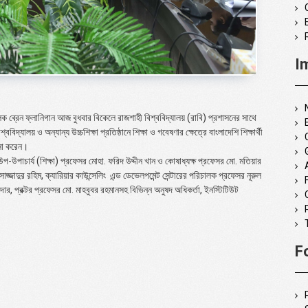
I
ালক ব্রেন ফ্লানিগান আজ বুধবার বিকেলে রাজশাহী বিশ্ববিদ্যালয় (রাবি) প্রশাসনের সাথে
িদ্যালয় ও অন্যান্য উচ্চশিক্ষা প্রতিষ্ঠানে শিক্ষা ও গবেষণার ক্ষেত্রে বাংলাদেশি শিক্ষার্থী
চনা করেন।
প-উপাচার্য (শিক্ষা) প্রফেসর মোহা. ফরিদ উদ্দীন খান ও কোষাধ্যক্ষ প্রফেসর মো. মতিয়ার
জ্জাদুর রহিম, ক্যারিয়ার কাউন্সেলিং এন্ড ডেভেলপমেন্ট সেন্টারের পরিচালক প্রফেসর নূরুল
 প্রক্টর প্রফেসর মো. মাহবুবর রহমানসহ বিভিন্ন অনুষদ অধিকর্তা, ইনস্টিটিউট
F