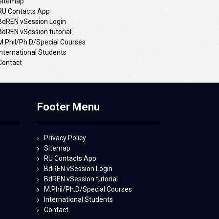
Sitemap
RU Contacts App
BdREN vSession Login
BdREN vSession tutorial
M.Phil/Ph.D/Special Courses
International Students
Contact
Footer Menu
Privacy Policy
Sitemap
RU Contacts App
BdREN vSession Login
BdREN vSession tutorial
M.Phil/Ph.D/Special Courses
International Students
Contact