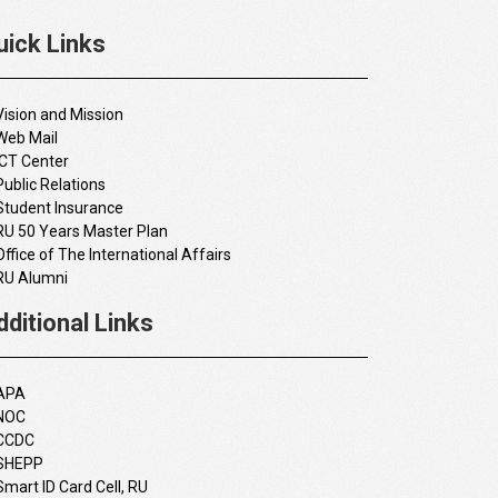
uick Links
Vision and Mission
Web Mail
ICT Center
Public Relations
Student Insurance
RU 50 Years Master Plan
Office of The International Affairs
RU Alumni
dditional Links
APA
NOC
CCDC
SHEPP
Smart ID Card Cell, RU