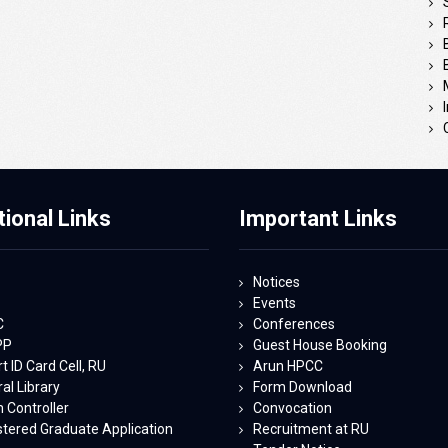
tional Links
Important Links
Notices
Events
C
Conferences
PP
Guest House Booking
 ID Card Cell, RU
Arun HPCC
al Library
Form Download
 Controller
Convocation
stered Graduate Application
Recruitment at RU