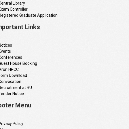
Central Library
Exam Controller
Registered Graduate Application
mportant Links
Notices
Events
Conferences
Guest House Booking
Arun HPCC
Form Download
Convocation
Recruitment at RU
Tender Notice
ooter Menu
Privacy Policy