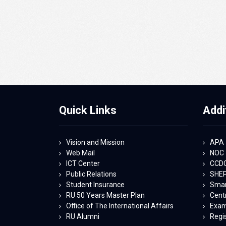
Quick Links
Addi
Vision and Mission
APA
Web Mail
NOC
ICT Center
CCD
Public Relations
SHE
Student Insurance
Smart
RU 50 Years Master Plan
Centr
Office of The International Affairs
Exam
RU Alumni
Regi