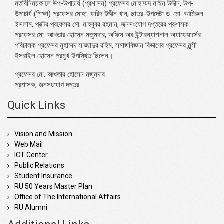
মতবিনিময়কালে উপ-উপাচার্য (প্রশাসন) প্রফেসর মোহাম্মদ মাঈন উদ্দীন, উপ-
উপাচার্য (শিক্ষা) প্রফেসর মোহা. ফরিদ উদ্দীন খান, ছাত্র-উপদেষ্টা ড. মো. আমিরুল
ইসলাম, প্রক্টর প্রফেসর মো. মাহবুবর রহমান, জনসংযোগ দপ্তরের প্রশাসক
প্রফেসর মো. আখতার হোসেন মজুমদার, অফিস অব ইন্টারন্যাশনাল অ্যাফেয়ার্সের
পরিচালক প্রফেসর মুহাম্মদ সাজ্জাদুর রহিম, সমাজবিজ্ঞান বিভাগের প্রফেসর মুন্সী
ইসরাইল হোসেন প্রমুখ উপস্থিত ছিলেন।
প্রফেসর মো. আখতার হোসেন মজুমদার
প্রশাসক, জনসংযোগ দপ্তর
Quick Links
Vision and Mission
Web Mail
ICT Center
Public Relations
Student Insurance
RU 50 Years Master Plan
Office of The International Affairs
RU Alumni