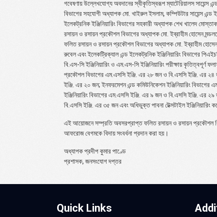
গবেষণায় উল্লেখযোগ্য অবদানের স্বীকৃতিস্বরূপ ম্যাটেরিয়ালস সায়েন্স এ
বিভাগের সহযোগী অধ্যাপক মো. খাইরুল ইসলাম, কম্পিউটার সায়েন্স এন্ড ইঞ
ইলেকট্রনিক ইঞ্জিনিয়ারিং বিভাগের সহকারী অধ্যাপক শেখ খালেদ মোস্তাকক
রসায়ন ও রসায়ন প্রকৌশল বিভাগের অধ্যাপক মো. ইব্রাহীম হোসেন মন্ডলক
ফলিত রসায়ন ও রসায়ন প্রকৌশল বিভাগের অধ্যাপক মো. ইব্রাহীম হোসেন মন্ডল
রুবেল এবং ইলেকট্রিক্যাল এন্ড ইলেকট্রনিক ইঞ্জিনিয়ারিং বিভাগের পিএ
বি.এস-সি ইঞ্জিনিয়ারিং ও এম.এস-সি ইঞ্জিনিয়ারিং পরীক্ষায় কৃতিত্বপূর্ণ ফল
প্রকৌশল বিভাগের এম.এসসি ইঞ্জি. এর ২৮ জন ও বি.এসসি ইঞ্জি. এর ২৪ জন
ইঞ্জি. এর ২০ জন; ইনফরমেশন এন্ড কমিউনিকেশন ইঞ্জিনিয়ারিং বিভাগের এম.
ইঞ্জিনিয়ারিং বিভাগের এম.এসসি ইঞ্জি. এর ৯ জন ও বি.এসসি ইঞ্জি. এর ২৯
বি.এসসি ইঞ্জি. এর ৩৫ জন এবং অধিভুক্ত পাবনা টেক্সটাইল ইঞ্জিনিয়ারিং 
এই আয়োজনে সম্প্রতি অবসরপ্রাপ্ত ফলিত রসায়ন ও রসায়ন প্রকৌশল বি
আফরোজ বেগমকে বিদায় সংবর্ধনা প্রদান করা হয়।
অধ্যাপক প্রদীপ কুমার পাণ্ডে
প্রশাসক, জনসংযোগ দপ্তর
Quick Links
Addi