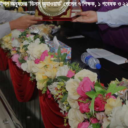
ৌশল অনুষদের ‘ডিনস্ অ্যাওয়ার্ড’ পেলেন ৭ শিক্ষক, ১ গবেষক ও ২২৬ 