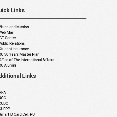
uick Links
Vision and Mission
Web Mail
ICT Center
Public Relations
Student Insurance
RU 50 Years Master Plan
Office of The International Affairs
RU Alumni
dditional Links
APA
NOC
CCDC
SHEPP
Smart ID Card Cell, RU