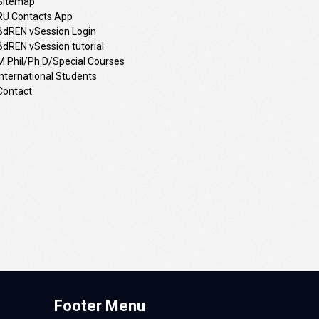
Sitemap
RU Contacts App
BdREN vSession Login
BdREN vSession tutorial
M.Phil/Ph.D/Special Courses
International Students
Contact
Footer Menu