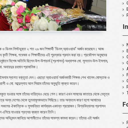
I
 ও ডিনস লিস্টভুক্ত ২ শত ২৬ জন শিক্ষার্থী ‘ডিনস্ অ্যাওয়ার্ড’ অর্জন করেছেন। আজ
 কৃতী শিক্ষক, গবেষক ও শিক্ষার্থীদের এই পুরস্কার প্রদান করা হয়। প্রকৌশল অনুষদের
ুষ্ঠানে বিশেষ অতিথি ছিলেন উপ-উপাচার্য (প্রশাসন) অধ্যাপক মো. সুলতান-উল-ইসলাম,
 মো. অবায়দুর রহমান প্রামানিক।
ইসলাম স্বাগত বক্তৃতা দেন। এছাড়া অ্যাওয়ার্ড অর্জনকারী শিক্ষক শেখ খালেদ মোস্তাক ও
চেরাগী ও মো. আব্দুল্লাহ আল সিয়াম তাঁদের অনুভূতি ব্যক্ত করেন।
পুরস্কৃত হওয়ার সঙ্গে তাঁদের দায়িত্বও বেড়ে গেল। কারণ এখন সামনের কাতারে থেকে নেতৃত্ব
্ষেত্রে অন্য দেশের থেকে তুলনামূলকভাবে পিছিয়ে। তার অন্যতম কারণ হলো আমাদের
F
 সকলের ঐকান্তিক ও সুসমন্বিত কার্যক্রম একান্ত প্রয়োজন। বিশ্ববিদ্যালয় প্রশাসন
জনে এগিয়ে যাওয়ার প্রত্যয় ব্যক্ত করেন তিনি।
ষার্থীদের অভিনন্দন জানিয়ে আগামীতেও তাঁদের সাফল্য কামনা করেন। তাঁদের এই অর্জন