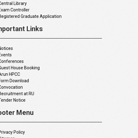
Central Library
Exam Controller
Registered Graduate Application
mportant Links
Notices
Events
Conferences
Guest House Booking
Arun HPCC
Form Download
Convocation
Recruitment at RU
Tender Notice
ooter Menu
Privacy Policy