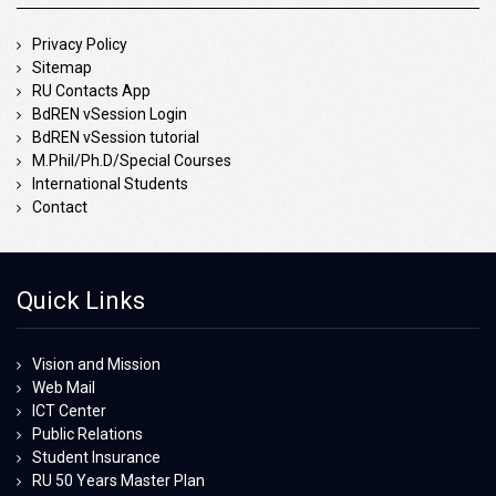
Privacy Policy
Sitemap
RU Contacts App
BdREN vSession Login
BdREN vSession tutorial
M.Phil/Ph.D/Special Courses
International Students
Contact
Quick Links
Vision and Mission
Web Mail
ICT Center
Public Relations
Student Insurance
RU 50 Years Master Plan