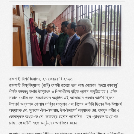
রাজশাহী বিশ্ববিদ্যালয়, ২০ ফেব্রুয়ারি ২০২৩:
রাজশাহী বিশ্ববিদ্যালয় (রাবি) তাপসী রাবেয়া হলে আজ সোমবার ‘হৃদয়ে বঙ্গবন্ধু’
শীর্ষক বঙ্গবন্ধু কর্ণার উদ্বোধন ও শিক্ষার্থীদের বৃত্তি প্রদান অনুষ্ঠিত হয়। এদিন
সকাল ১০টায় হল মিলনায়তনে অনুষ্ঠিত এই আয়োজনে প্রধান অতিথি ছিলেন
উপাচার্য অধ্যাপক গোলাম সাব্বির সাত্তার এবং বিশেষ অতিথি ছিলেন উপ-উপাচার্য
অধ্যাপক মো. সুলতান-উল-ইসলাম, উপ-উপাচার্য অধ্যাপক মো. হুমায়ুন কবীর ও
কোষাধ্যক্ষ অধ্যাপক মো. অবায়দুর রহমান প্রামানিক। হল প্রাধ্যক্ষ অধ্যাপক
মোছা. ফেরদৌসী মহল অনুষ্ঠানে সভাপতিত্ব করেন।
অনুষ্ঠানে অন্যদের মধ্যে বিভিন্ন হল প্রাধ্যক্ষ, হলের আবাসিক শিক্ষক ও শিক্ষার্থীবৃন্দ,