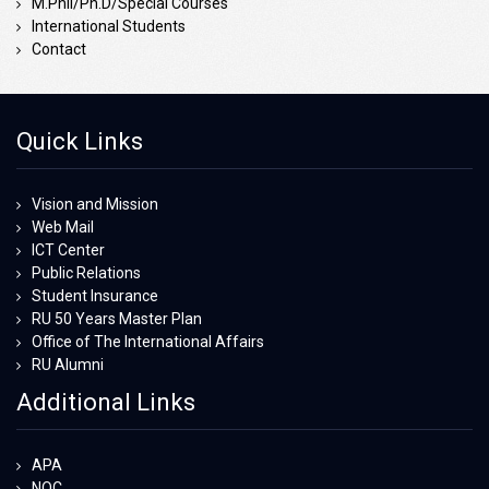
M.Phil/Ph.D/Special Courses
International Students
Contact
Quick Links
Vision and Mission
Web Mail
ICT Center
Public Relations
Student Insurance
RU 50 Years Master Plan
Office of The International Affairs
RU Alumni
Additional Links
APA
NOC