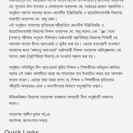
সভাপতিত্বে এই আয়োজনে বিশেষ অতিথি ছিলেন উপ-উপাচার্য (প্রশাসন) অধ্যাপক
মো. সুলতান-উল-ইসলাম ও কোষাধ্যক্ষ অধ্যাপক মো. অবায়দুর রহমান প্রামানিক।
অনুষ্ঠানে স্বাগত বক্তব্য রাখেন জেনেটিক ইঞ্জিনিয়ারিং ও বায়োটেকনোলজি বিভাগের
সভাপতি অধ্যাপক মো. আবু রেজা।
এই অনুষ্ঠানে গবেষণায় কৃতিত্বের স্বীকৃতিতে জেনেটিক ইঞ্জিনিয়ারিং ও
বায়োটেকনোলজি বিভাগের শিক্ষক অধ্যাপক মো. আবু সালেহ এবং ¯œাতক
(সম্মান) পরীক্ষায় অনুষদে শীর্ষস্থান অর্জনকারী প্রাণিবিদ্যা বিভাগের শিক্ষার্থী মো.
আসলাম খানকে ডীনস অ্যাওয়ার্ড এ ভূষিত করা হয়। এছাড়া বন্যপ্রাণী সংরক্ষণে
অবদানের জন্য ‘বঙ্গবন্ধু অ্যাওয়ার্ড’ অর্জনকারী শিক্ষক অধ্যাপক আমিনুজ্জামান মো.
সালেহ রেজা (প্রাণিবিদ্যা বিভাগ) কে সংবর্ধনা প্রদান করা হয়।
অনুষ্ঠানে অতিথিবৃন্দ ডীন অ্যাওয়ার্ডে ভূষিত শিক্ষক ও শিক্ষার্থীদের অভিনন্দন জানিয়ে
তাদের এই অর্জন আগামীতে আরো বড় সাফল্যের পথে উৎসাহিত করবে বলে আশাবাদ
ব্যক্ত করেন। এছাড়া তারা আরো বলেন যে, শিক্ষক ও শিক্ষার্থীদের কৃতিত্বের
স্বীকৃতি অন্যদেরও মেধা ও মননশীলতার বিকাশে অনুপ্রাণিত করবে।
উদ্ভিদবিজ্ঞান বিভাগের অধ্যাপক ফারজানা আশরাফী নীলা অনুষ্ঠানটি সঞ্চালনা
করেন।
অধ্যাপক প্রদীপ কুমার পাণ্ডে
প্রশাসক, জনসংযোগ দপ্তর
Quick Links