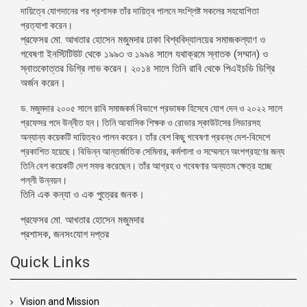
দায়িত্বে যোগদানের পর প্রশাসক তাঁর দায়িত্ব পালনে সংশ্লিষ্ট সকলের সহযোগিতা
প্রত্যাশা করেন।
প্রফেসর মো. আখতার হোসেন মজুমদার ঢাকা বিশ্ববিদ্যালয়ের সমাজকল্যাণ ও
গবেষণা ইনস্টিটিউট থেকে ১৯৯৩ ও ১৯৯৪ সালে যথাক্রমে স্নাতক (সম্মান) ও
স্নাতকোত্তর ডিগ্রি লাভ করেন। ২০১৪ সালে তিনি রাবি থেকে পিএইচডি ডিগ্রি
অর্জন করেন।
ড. মজুমদার ২০০৫ সালে রাবি সমাজকর্ম বিভাগে প্রভাষক হিসেবে যোগ দেন ও ২০২২ সালে
প্রফেসর পদে উন্নীত হন। তিনি আবাসিক শিক্ষক ও রোভার স্কাউটসের লিডারসহ
অন্যান্য কয়েকটি দায়িত্বও পালন করেন। তাঁর বেশ কিছু গবেষণা প্রবন্ধ দেশ-বিদেশে
প্রকাশিত হয়েছে। বিভিন্ন আন্তর্জাতিক সেমিনার, কর্মশালা ও সম্মেলনে অংশগ্রহণের জন্য
তিনি বেশ কয়েকটি দেশ সফর করেছেন। তাঁর আগ্রহ ও গবেষণার অন্যতম ক্ষেত্র হচ্ছে
পল্লী উন্নয়ন।
তিনি এক কন্যা ও এক পুত্রের জনক।
প্রফেসর মো. আখতার হোসেন মজুমদার
প্রশাসক, জনসংযোগ দপ্তর
Quick Links
Vision and Mission