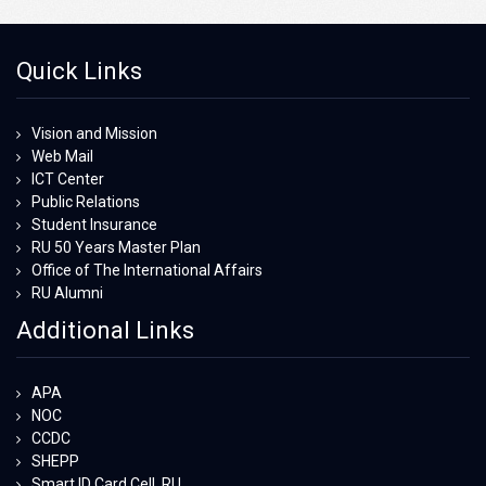
Quick Links
Vision and Mission
Web Mail
ICT Center
Public Relations
Student Insurance
RU 50 Years Master Plan
Office of The International Affairs
RU Alumni
Additional Links
APA
NOC
CCDC
SHEPP
Smart ID Card Cell, RU