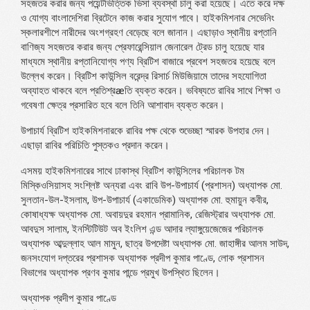
সহজতর করার জন্য পয়েন্টভিত্তিক ভিসা ব্যবস্থা চালু করা হয়েছে। এতে করে দক্ষ
ও যোগ্য বাংলাদেশিরা ব্রিটেনে কাজ করার সুযোগ পাবে। হাইকমিশনার সেভেনিং
স্কলারশীপে নারীদের অংশগ্রহণ বেড়েছে বলে জানান। এছাড়াও স্থানীয় রপ্তানি
বাণিজ্য সহজতর করার জন্য প্রেফারেন্সিয়াল জেনারেল ট্রেড চালু হয়েছে যার
মাধ্যমে স্থানীয় রপ্তানিযোগ্য পণ্য ব্রিটিশ বাজারে প্রবেশ সহজতর হয়েছে বলে
উল্লেখ করেন। ব্রিটিশ কাউন্সিল বরেন্দ্র রিসার্চ মিউজিয়ামে তাদের সহযোগিতা
অব্যাহত থাকবে বলে প্রতিশ্রæতি ব্যক্ত করেন। ভবিষ্যতে রাবির সাথে শিক্ষা ও
গবেষণা ক্ষেত্র প্রসারিত হবে বলে তিনি আশাবাদ ব্যক্ত করেন।
উপাচার্য ব্রিটিশ হাইকমিশনারকে রাবির পক্ষ থেকে শুভেচ্ছা স্মারক উপহার দেন।
এছাড়া রাবির পরিচিতি পুস্তকও প্রদান করেন।
এসময় হাইকমিশনারের সাথে ঢাকাস্থ ব্রিটিশ কাউন্সিলের পরিচালক টম
মিস্কিওসিয়াসহ সংশ্লিষ্ট অন্যরা এবং রাবি উপ-উপাচার্য (প্রশাসন) অধ্যাপক মো.
সুলতান-উল-ইসলাম, উপ-উপাচার্য (একাডেমিক) অধ্যাপক মো. হুমায়ুন কবীর,
কোষাধ্যক্ষ অধ্যাপক মো. অবায়দুর রহমান প্রামানিক, রেজিস্ট্রার অধ্যাপক মো.
আবদুস সালাম, ইনস্টিটিউট অব ইংলিশ এন্ড আদার ল্যাঙ্গুয়েজেজের পরিচালক
অধ্যাপক আব্দুল্লাহ আল মামুন, ছাত্র উপদেষ্টা অধ্যাপক মো. জাহাঙ্গীর আলম সাউদ,
জনসংযোগ দপ্তরের প্রশাসক অধ্যাপক প্রদীপ কুমার পাণ্ডে, লোক প্রশাসন
বিভাগের অধ্যাপক প্রণব কুমার পান্ডে প্রমুখ উপস্থিত ছিলেন।
অধ্যাপক প্রদীপ কুমার পাণ্ডে