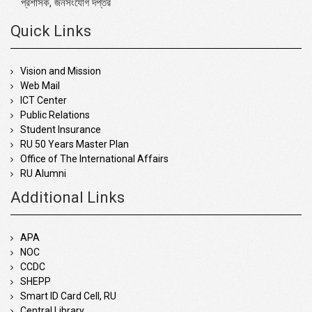
প্রশাসক, জনসংযোগ দপ্তর
Quick Links
Vision and Mission
Web Mail
ICT Center
Public Relations
Student Insurance
RU 50 Years Master Plan
Office of The International Affairs
RU Alumni
Additional Links
APA
NOC
CCDC
SHEPP
Smart ID Card Cell, RU
Central Library